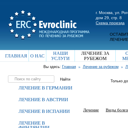
г. Москва, ул. Ро
дом 29, стр. 8
Схема проезда
ОСТАВИТ
ЛЕЧЕНИЕ
НАШИ
ЛЕЧЕНИЕ ЗА
ГЛАВНАЯ
О НАС
УСЛУГИ
РУБЕЖОМ
М
Вы здесь:
Главная
Лечение за рубежом
Л
Только д
ЛЕЧЕНИЕ В ГЕРМАНИИ
ЛЕЧЕНИЕ В АВСТРИИ
Лечение
Виды болез
ЛЕЧЕНИЕ В ИСПАНИИ
ЛЕЧЕНИЕ В
ФИНЛЯНДИИ