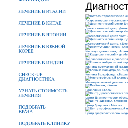
Диагнос
ЛЕЧЕНИЕ В ИТАЛИИ
Гастроэнтерологическая клин
ЛЕЧЕНИЕ В КИТАЕ
Диагностический центр Дивок
ЛЕЧЕНИЕ В ЯПОНИИ
Диагностический центр Частн
Диагностический центр, г.Дю
ЛЕЧЕНИЕ В ЮЖНОЙ
КОРЕЕ
Институт диагностики, г.Фран
Кардиологический и диабетол
ЛЕЧЕНИЕ В ИНДИИ
Клиника амбулаторной кардио
CHECK-UP
Клиника Вальдфриде, г.Берли
ДИАГНОСТИКА
Многопрофильный диагностиче
УЗНАТЬ СТОИМОСТЬ
ПанКлиник, г.Кельн
ЛЕЧЕНИЯ
Центр Диагностических обсле
Центр Здоровья, г.Мюнхен
ПОДОБРАТЬ
ВРАЧА
Центр профилактической меди
ПОДОБРАТЬ КЛИНИКУ