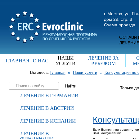
г. Москва, ул. Ро
дом 29, стр. 8
Схема проезда
ОСТАВИТ
ЛЕЧЕНИЕ
НАШИ
ЛЕЧЕНИЕ ЗА
ГЛАВНАЯ
О НАС
УСЛУГИ
РУБЕЖОМ
М
Вы здесь:
Главная
Наши услуги
Консультация по 
Только д
ЛЕЧЕНИЕ В ГЕРМАНИИ
ЛЕЧЕНИЕ В АВСТРИИ
Консультац
ЛЕЧЕНИЕ В ИСПАНИИ
Если Вы приняли решение орг
ЛЕЧЕНИЕ В
Вам консультацию.
ФИНЛЯНДИИ