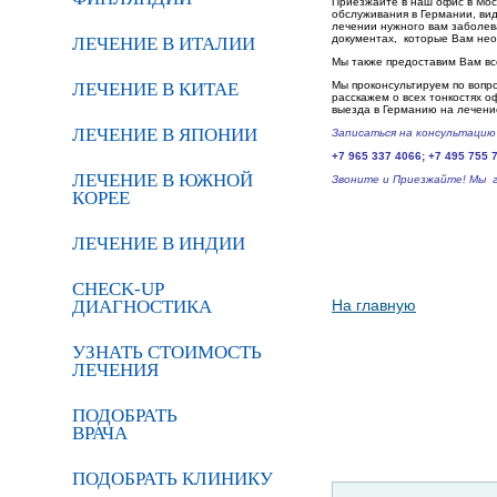
Приезжайте в наш офис в Мос
обслуживания в Германии, ви
лечении нужного вам заболев
документах, которые Вам не
ЛЕЧЕНИЕ В ИТАЛИИ
Мы также предоставим Вам вс
ЛЕЧЕНИЕ В КИТАЕ
Мы проконсультируем по вопр
расскажем о всех тонкостях о
выезда в Германию на лечени
ЛЕЧЕНИЕ В ЯПОНИИ
Записаться на консультаци
+7 965 337 4066; +7 495 755 
ЛЕЧЕНИЕ В ЮЖНОЙ
Звоните и Приезжайте!
Мы г
КОРЕЕ
ЛЕЧЕНИЕ В ИНДИИ
CHECK-UP
ДИАГНОСТИКА
На главную
УЗНАТЬ СТОИМОСТЬ
ЛЕЧЕНИЯ
ПОДОБРАТЬ
ВРАЧА
ПОДОБРАТЬ КЛИНИКУ