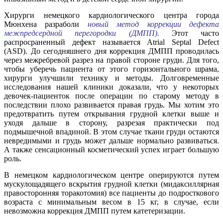
Хирурги немецкого кардиологического центра города
Мюнхена разраболи
новый метод коррекции дефекта
межпредсердной перегородки (ДМПП).
Этот часто
распросраненный дефект называется Atrial Septal Defect
(ASD). До сегодняшнего дня коррекция ДМПП проводилась
через межребревой разрез на правой стороне груди. Для того,
чтобы уберечь пациента от этого горизонтального шрама,
хирурги улучшили технику и методы. Долговременные
исследования нашей клиники доказали, что у некоторых
девочек-пациенток после операции по старому методу в
последствии плохо развивается правая грудь. Мы хотим это
предотвратить путем открывания грудной клетки выше и
уходя дальше в сторону, разрезая практически под
подмышечной впадиной. В этом случае ткани груди остаются
невредимыми и грудь может дальше нормально развиваться.
А также сенсационный косметический успех играет большую
роль.
В немецком кардиологическом центре оперируются путем
мускулощадящего вскрытия грудной клетки (мидаксиллярная
правосторонняя торакотомия) все пациенты до подросткового
возраста с минимальным весом в 15 кг, в случае, если
невозможна коррекция ДМПП путем катетеризации.