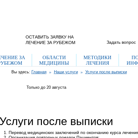
+7 (965) 337 40
г. Москва, ул. Рогожский пос.
дом 29, стр. 8
(с 9.00 до 21.00 пн-вс)
Схема проезда
+7 (495) 755 70
(с 12.00 до 20.00 пн-пт)
ОСТАВИТЬ ЗАЯВКУ НА
Задать вопрос
ЛЕЧЕНИЕ ЗА РУБЕЖОМ
ЕЧЕНИЕ ЗА
ОБЛАСТИ
МЕТОДИКИ
П
РУБЕЖОМ
МЕДИЦИНЫ
ЛЕЧЕНИЯ
ИНФ
Вы здесь:
Главная
Наши услуги
Услуги после выписки
Только до 20
августа
Услуги после выписки
Перевод медицинских заключений по окончанию курса лечени
Организация повторных поездок Пациентов;