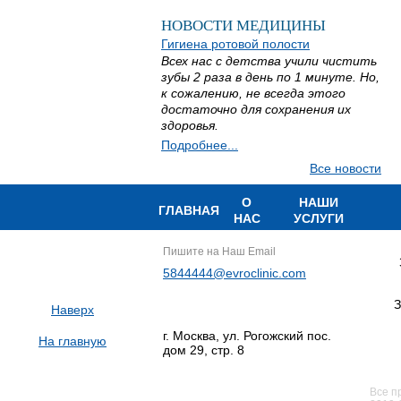
НОВОСТИ МЕДИЦИНЫ
Гигиена ротовой полости
Всех нас с детства учили чистить
зубы 2 раза в день по 1 минуте. Но,
к сожалению, не всегда этого
достаточно для сохранения их
здоровья.
Подробнее...
Все новости
О
НАШИ
ГЛАВНАЯ
НАС
УСЛУГИ
Пишите на Наш Email
5844444@evroclinic.com
З
Наверх
г. Москва, ул. Рогожский пос.
На главную
дом 29, стр. 8
Все п