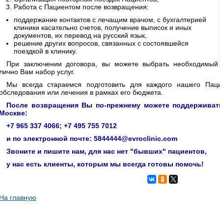
Работа с Пациентом после возвращения:
поддержание контактов с лечащим врачом, с бухгалтерией
клиники касательно счетов, получение выписок и иных
документов, их перевод на русский язык,
решение других вопросов, связанных с состоявшейся
поездкой в клинику.
При заключении договора, вы можете выбрать необходимый
лично Вам набор услуг.
Мы всегда стараемся подготовить для каждого нашего Пац
обследования или лечения в рамках его бюджета.
После возвращения Вы по-прежнему можете поддерживат
Москве:
+7 965 337 4066; +7 495 755 7012
и по электронной почте:
5844444@evroclinic.com
Звоните и пишите нам, для нас нет "бывших" пациентов,
у нас есть клиенты, которым мы всегда готовы помочь!
На главную