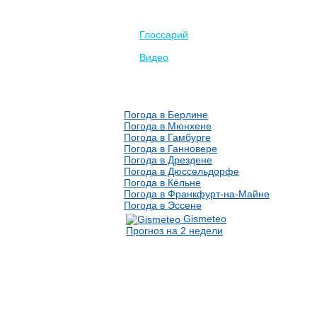
Глоссарий
Видео
Погода в Берлине
Погода в Мюнхене
Погода в Гамбурге
Погода в Ганновере
Погода в Дрездене
Погода в Дюссельдорфе
Погода в Кёльне
Погода в Франкфурт-на-Майне
Погода в Эссене
Gismeteo
Прогноз на 2 недели