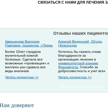
СВЯЗАТЬСЯ С НАМИ ДЛЯ ЛЕЧЕНИЯ 
Отзывы наших пациенто
Аверьянова Виктория
Алексей Веденский, 32года,
Павловна, пациентка, г.Пермь
г.Краснодар
Более 10лет страдала
Хотелось бы сказать слова
мучительной кожной
благодарности за
болезнью. Сделала все
организацию лечения в
возможные «провокации» и
университетской клинике
миллион раз сдавала все
Франкфурта.
Спасибо за
виды анализов.
добросовестность и учет всех
Читать полностью >>
Читать полностью >>
Смотреть все отзывы о нас
Нам доверяют