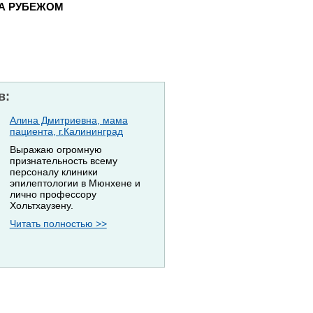
ЗА РУБЕЖОМ
в:
Алина Дмитриевна, мама
пациента, г.Калининград
Выражаю огромную
признательность всему
персоналу клиники
эпилептологии в Мюнхене и
лично профессору
Хольтхаузену.
Читать полностью >>