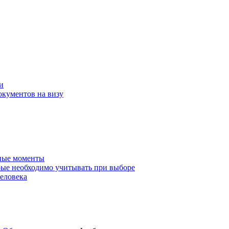
и
окументов на визу
нные моменты
ые необходимо учитывать при выборе
еловека