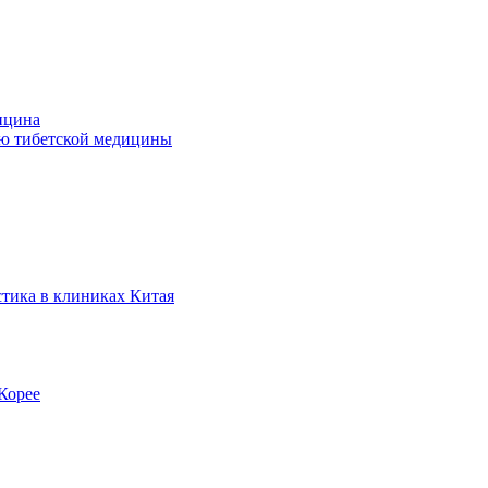
ицина
ью тибетской медицины
стика в клиниках Китая
Корее