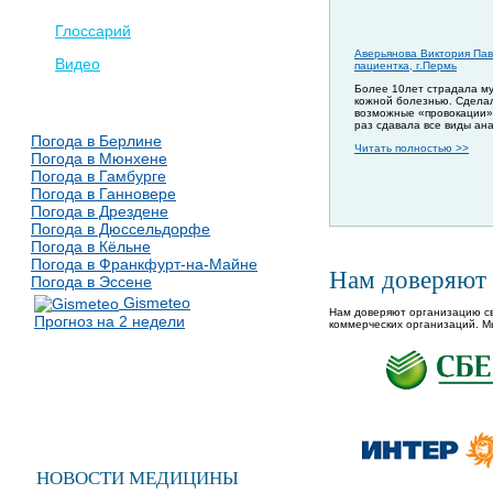
Глоссарий
Аверьянова Виктория Пав
Видео
пациентка, г.Пермь
Более 10лет страдала м
кожной болезнью. Сдела
возможные «провокации»
раз сдавала все виды ан
Погода в Берлине
Читать полностью >>
Погода в Мюнхене
Погода в Гамбурге
Погода в Ганновере
Погода в Дрездене
Погода в Дюссельдорфе
Погода в Кёльне
Погода в Франкфурт-на-Майне
Нам доверяют
Погода в Эссене
Gismeteo
Нам доверяют организацию св
Прогноз на 2 недели
коммерческих организаций. М
НОВОСТИ МЕДИЦИНЫ