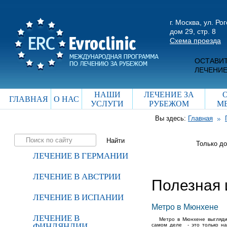
г. Москва, ул. Ро
дом 29, стр. 8
Схема проезда
ОСТАВИТ
ЛЕЧЕНИЕ
НАШИ
ЛЕЧЕНИЕ ЗА
ГЛАВНАЯ
О НАС
УСЛУГИ
РУБЕЖОМ
М
Вы здесь:
Главная
Только д
ЛЕЧЕНИЕ В ГЕРМАНИИ
ЛЕЧЕНИЕ В АВСТРИИ
Полезная
ЛЕЧЕНИЕ В ИСПАНИИ
Метро в Мюнхене
ЛЕЧЕНИЕ В
Метро в Мюнхене выгляди
ФИНЛЯНДИИ
самом деле - это только на