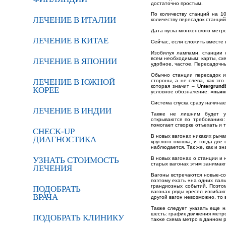
достаточно простым.
По количеству станций на 1
ЛЕЧЕНИЕ В ИТАЛИИ
количеству пересадок станций
Дата пуска мюнхенского метро 
ЛЕЧЕНИЕ В КИТАЕ
Сейчас, если сложить вместе 
Изобилуя лампами, станции 
всем необходимым: карты, сх
ЛЕЧЕНИЕ В ЯПОНИИ
удобное, частое. Пересадочн
Обычно станции пересадок и
ЛЕЧЕНИЕ В ЮЖНОЙ
стороны, а не слева, как эт
которая значит –
Untergrund
КОРЕЕ
условное обозначение:
«пьян
Система спуска сразу начина
ЛЕЧЕНИЕ В ИНДИИ
Также не лишним будет уп
открываются по требованию:
помогает створке отъехать и 
CHECK-UP
В новых вагонах никаких рыча
ДИАГНОСТИКА
круглого окошка, и тогда две
наблюдается. Так же, как и з
УЗНАТЬ СТОИМОСТЬ
В новых вагонах о станции и
старых вагонах этим занимаю
ЛЕЧЕНИЯ
Вагоны встречаются новые-с
поэтому ехать «на одних пал
грандиозных событий. Поэто
ПОДОБРАТЬ
вагонах ряды кресел изгибаю
ВРАЧА
другой вагон невозможно, то 
Также следует указать еще н
шесть: график движения метро
ПОДОБРАТЬ КЛИНИКУ
также схема метро в данном р