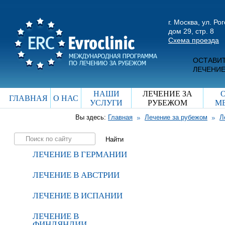
г. Москва, ул. Ро
дом 29, стр. 8
Схема проезда
ОСТАВИТ
ЛЕЧЕНИЕ
НАШИ
ЛЕЧЕНИЕ ЗА
ГЛАВНАЯ
О НАС
УСЛУГИ
РУБЕЖОМ
М
Вы здесь:
Главная
Лечение за рубежом
Л
ЛЕЧЕНИЕ В ГЕРМАНИИ
ЛЕЧЕНИЕ В АВСТРИИ
ЛЕЧЕНИЕ В ИСПАНИИ
ЛЕЧЕНИЕ В
ФИНЛЯНДИИ