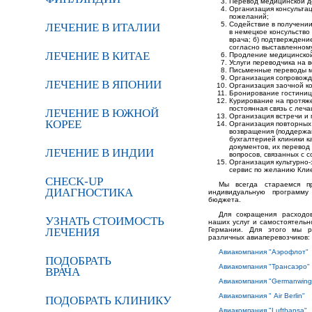
Перевод медицинской д
Организация консультац
пожеланий;
Содействие в получении
ЛЕЧЕНИЕ В ИТАЛИИ
в немецкое консульство
врача; б) подтверждени
согласно выставленному
ЛЕЧЕНИЕ В КИТАЕ
Продление медицинской
Услуги переводчика на 
Письменные переводы м
Организация сопровожде
ЛЕЧЕНИЕ В ЯПОНИИ
Организация заочной ко
Бронирование гостиниц
Курирование на протяже
постоянная связь с леч
ЛЕЧЕНИЕ В ЮЖНОЙ
Организация встречи и 
КОРЕЕ
Организация повторных
возвращения (поддержан
бухгалтерией клиники к
документов, их перевод 
ЛЕЧЕНИЕ В ИНДИИ
вопросов, связанных с с
Организация культурно
сервис по желанию Клие
CHECK-UP
Мы всегда стараемся п
ДИАГНОСТИКА
индивидуальную программу
бюджета.
Для сокращения расходо
УЗНАТЬ СТОИМОСТЬ
наших услуг и самостоятельн
ЛЕЧЕНИЯ
Германии. Для этого мы р
различных авиаперевозчиков:
Авиакомпания "Аэрофлот"
ПОДОБРАТЬ
Авиакомпания "Трансаэро"
ВРАЧА
Авиакомпания "Germanwing
Авиакомпания " Air Berlin"
ПОДОБРАТЬ КЛИНИКУ
Авиакомпания "Lufthansa"