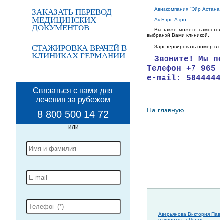
Авиакомпания "Эйр Астана
ЗАКАЗАТЬ ПЕРЕВОД
МЕДИЦИНСКИХ
Ак Барс Аэро
ДОКУМЕНТОВ
Вы также можете самостоя
выбраной Вами клиникой.
СТАЖИРОВКА ВРАЧЕЙ В
Зарезервировать номер в 
КЛИНИКАХ ГЕРМАНИИ
Звоните! Мы п
Телефон +7 965
e-mail:
584444
Связаться с нами для
лечения за рубежом
На главную
8 800 500 14 72
Аверьянова Виктория Пав
пациентка, г.Пермь