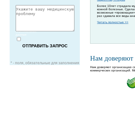
Более 10лет страдала м
кожной болезнью. Сдела
возможные «провокации»
раз сдавала все виды ан
Читать полностью >>
Согласие
на обработку
персональных
данных
Нам доверяют
* - поля, обязательные для заполнения
Нам доверяют организацию св
коммерческих организаций. М
ЗАОЧНАЯ КОНСУЛЬТАЦИЯ
ВИДЕО-КОНСУЛЬТАЦИЯ
УСЛУГИ ДЛЯ VIP-ПАЦИЕНТОВ