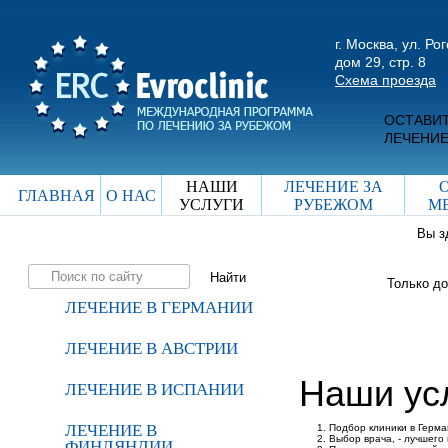
г. Москва, ул. Ро
дом 29, стр. 8
Схема проезда
ОСТАВИТ
ЛЕЧЕНИЕ
НАШИ
ЛЕЧЕНИЕ ЗА
ГЛАВНАЯ
О НАС
УСЛУГИ
РУБЕЖОМ
М
Вы з
Только д
ЛЕЧЕНИЕ В ГЕРМАНИИ
ЛЕЧЕНИЕ В АВСТРИИ
Наши ус
ЛЕЧЕНИЕ В ИСПАНИИ
ЛЕЧЕНИЕ В
Подбор клиники в Герм
Выбор врача, - лучшего
ФИНЛЯНДИИ