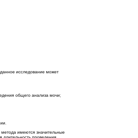
 данное исследование может
ведения общего анализа мочи;
ии.
о метода имеются значительные
ся длительность проведения