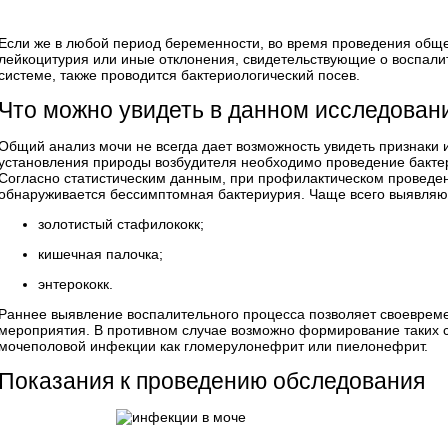
Если же в любой период беременности, во время проведения общ
лейкоцитурия или иные отклонения, свидетельствующие о воспал
системе, также проводится бактериологический посев.
Что можно увидеть в данном исследован
Общий анализ мочи не всегда дает возможность увидеть признаки
установления природы возбудителя необходимо проведение бактер
Согласно статистическим данным, при профилактическом проведе
обнаруживается
бессимптомная бактериурия
. Чаще всего выявля
золотистый стафилококк;
кишечная палочка;
энтерококк.
Раннее выявление воспалительного процесса позволяет своеврем
мероприятия. В противном случае возможно формирование таких 
мочеполовой инфекции как гломерулонефрит или пиелонефрит.
Показания к проведению обследования