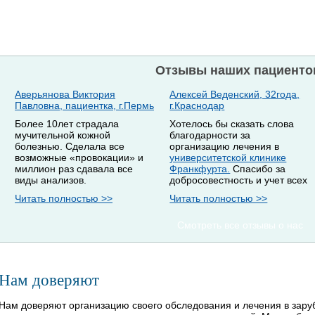
Отзывы наших пациенто
Аверьянова Виктория
Алексей Веденский, 32года,
Павловна, пациентка, г.Пермь
г.Краснодар
Более 10лет страдала
Хотелось бы сказать слова
мучительной кожной
благодарности за
болезнью. Сделала все
организацию лечения в
возможные «провокации» и
университетской клинике
миллион раз сдавала все
Франкфурта.
Спасибо за
виды анализов.
добросовестность и учет всех
Читать полностью >>
Читать полностью >>
Смотреть все отзывы о нас
Нам доверяют
Нам доверяют организацию своего обследования и лечения в зар