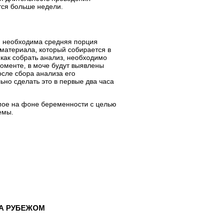
тся больше недели.
, необходима средняя порция
материала, который собирается в
 как собрать анализ, необходимо
моменте, в моче будут выявлены
осле сбора анализа его
но сделать это в первые два часа
имое на фоне беременности с целью
емы.
ЗА РУБЕЖОМ