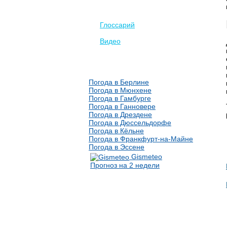
Глоссарий
Видео
Погода в Берлине
Погода в Мюнхене
Погода в Гамбурге
Погода в Ганновере
Погода в Дрездене
Погода в Дюссельдорфе
Погода в Кёльне
Погода в Франкфурт-на-Майне
Погода в Эссене
Gismeteo
Прогноз на 2 недели