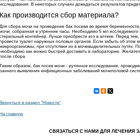
исследования. В некоторых случаях дожидаться результатов приде
Как производится сбор материала?
Для сбора мочи на проведение
бак посева во время беременности
мочи, собранная в утренние часы. Необходимо 5 мл исследуемого 
стерильный контейнер. Лучше приобрести его в аптеке. Перед тем,
провести туалет наружных половых органов. Если забыть об этом 
микроорганизмы, при отсутствии их в мочевыделительных путях. П
необходимо как можно быстрей доставить в лабораторию. Желатель
после сбора.
Таким образом, бак посев мочи - рутинное исследование, провод
раннего выявления инфекционных заболеваний мочеполовой сист
Вернуться в раздел "Новости"
На главную
СВЯЗАТЬСЯ С НАМИ ДЛЯ ЛЕЧЕНИЯ 