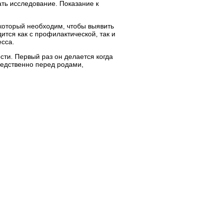
ть исследование. Показание к
 который необходим, чтобы выявить
тся как с профилактической, так и
есса.
сти. Первый раз он делается когда
редственно перед родами,