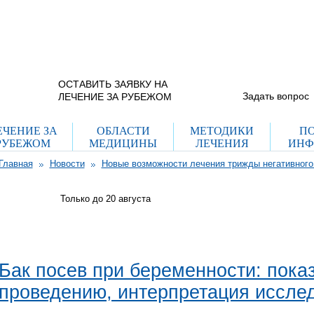
+7 (965) 337 40
г. Москва, ул. Рогожский пос.
дом 29, стр. 8
(с 9.00 до 21.00 пн-вс)
Схема проезда
+7 (495) 755 70
(с 12.00 до 20.00 пн-пт)
ОСТАВИТЬ ЗАЯВКУ НА
Задать вопрос
ЛЕЧЕНИЕ ЗА РУБЕЖОМ
ЕЧЕНИЕ ЗА
ОБЛАСТИ
МЕТОДИКИ
П
РУБЕЖОМ
МЕДИЦИНЫ
ЛЕЧЕНИЯ
ИНФ
Главная
Новости
Новые возможности лечения трижды негативного
Только до 20
августа
Бак посев при беременности: пока
проведению, интерпретация иссле