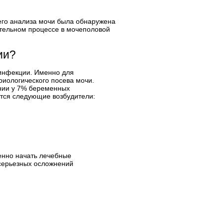
его анализа мочи была обнаружена
ительном процессе в мочеполовой
ии?
 инфекции. Именно для
иологического посева мочи.
нии у 7% беременных
ются следующие возбудители:
енно начать лечебные
серьезных осложнений