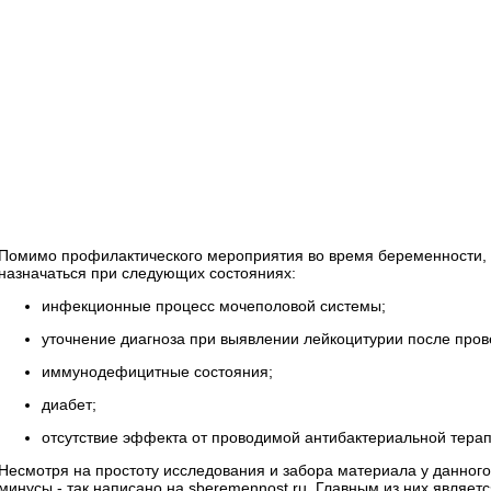
Помимо профилактического мероприятия во время беременности,
назначаться при следующих состояниях:
инфекционные процесс мочеполовой системы;
уточнение диагноза при выявлении лейкоцитурии после про
иммунодефицитные состояния;
диабет;
отсутствие эффекта от проводимой антибактериальной терап
Несмотря на простоту исследования и забора материала у данног
минусы - так написано на sberemennost.ru. Главным из них являет