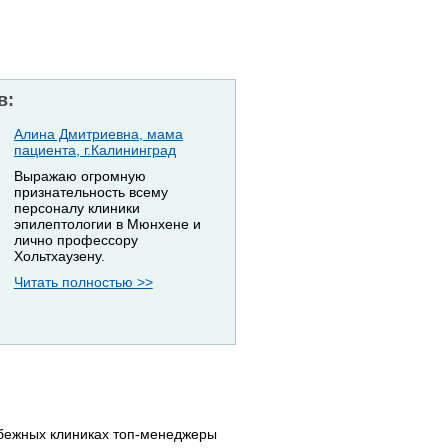
в:
Алина Дмитриевна, мама
пациента, г.Калининград
Выражаю огромную
признательность всему
персоналу клиники
эпилептологии в Мюнхене и
лично профессору
Хольтхаузену.
Читать полностью >>
убежных клиниках топ-менеджеры