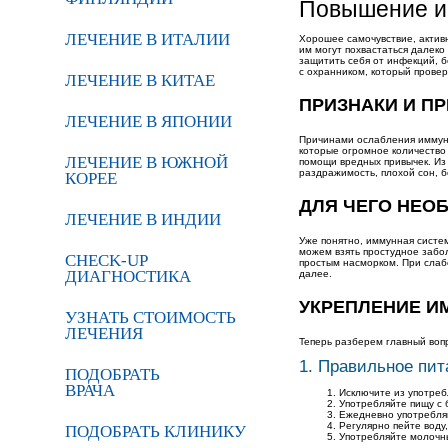
Повышение и
ЛЕЧЕНИЕ В ИТАЛИИ
Хорошее самочувствие, активн
им могут похвастаться далеко
защитить себя от инфекций, б
с охранником, который провер
ЛЕЧЕНИЕ В КИТАЕ
ПРИЗНАКИ И П
ЛЕЧЕНИЕ В ЯПОНИИ
Причинами ослабления иммуни
которые огромное количество
ЛЕЧЕНИЕ В ЮЖНОЙ
помощи вредных привычек. Из
раздражимость, плохой сон, б
КОРЕЕ
ДЛЯ ЧЕГО НЕО
ЛЕЧЕНИЕ В ИНДИИ
Уже понятно, иммунная систе
можем взять простудное забол
CHECK-UP
простым насморком. При слабо
ДИАГНОСТИКА
далее.
УКРЕПЛЕНИЕ И
УЗНАТЬ СТОИМОСТЬ
ЛЕЧЕНИЯ
Теперь разберем главный воп
1. Правильное пит
ПОДОБРАТЬ
ВРАЧА
Исключите из употреб
Употребляйте пищу с
Ежедневно употребляй
Регулярно пейте воду,
ПОДОБРАТЬ КЛИНИКУ
Употребляйте молочн