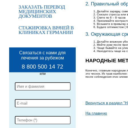
2. Правильный об
ЗАКАЗАТЬ ПЕРЕВОД
МЕДИЦИНСКИХ
Делайте зарядку, сов
Снизьте стрессы или 
ДОКУМЕНТОВ
Спите по 6 – 8 часов
Принимайте контраст
Возьмите в привычку 
СТАЖИРОВКА ВРАЧЕЙ В
Будьте оптимистом ( 
КЛИНИКАХ ГЕРМАНИИ
3. Окружающая ср
Делайте влажную убо
Мойте руки после про
Чаще бывайте на ули
Находитесь чаще на с
Связаться с нами для
лечения за рубежом
НАРОДНЫЕ МЕ
8 800 500 14 72
Конечно, главным народным л
это чеснок. Из трав наиболе
после соблюдения этих элеме
Вернуться в раздел "Н
На главную