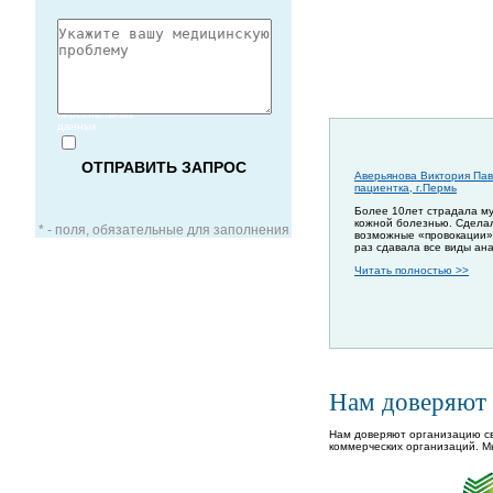
Согласие
на обработку
персональных
данных
Аверьянова Виктория Пав
пациентка, г.Пермь
Более 10лет страдала м
кожной болезнью. Сдела
* - поля, обязательные для заполнения
возможные «провокации»
раз сдавала все виды ан
Читать полностью >>
ЗАОЧНАЯ КОНСУЛЬТАЦИЯ
ВИДЕО-КОНСУЛЬТАЦИЯ
Нам доверяют
УСЛУГИ ДЛЯ VIP-ПАЦИЕНТОВ
Нам доверяют организацию св
коммерческих организаций. М