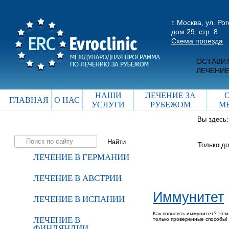
г. Москва, ул. Ро
дом 29, стр. 8
Схема проезда
ОСТАВИТ
ЛЕЧЕНИЕ
НАШИ
ЛЕЧЕНИЕ ЗА
ГЛАВНАЯ
О НАС
УСЛУГИ
РУБЕЖОМ
М
Вы здесь
Только д
ЛЕЧЕНИЕ В ГЕРМАНИИ
ЛЕЧЕНИЕ В АВСТРИИ
Иммунитет
ЛЕЧЕНИЕ В ИСПАНИИ
Как повысить иммунитет? Чем
ЛЕЧЕНИЕ В
только проверенные способы!
ФИНЛЯНДИИ