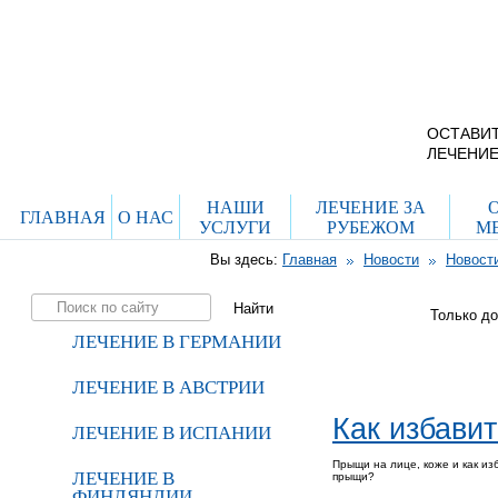
г. Москва, ул. Ро
дом 29, стр. 8
Схема проезда
ОСТАВИТ
ЛЕЧЕНИЕ
НАШИ
ЛЕЧЕНИЕ ЗА
ГЛАВНАЯ
О НАС
УСЛУГИ
РУБЕЖОМ
М
Вы здесь:
Главная
Новости
Новост
Только д
ЛЕЧЕНИЕ В ГЕРМАНИИ
ЛЕЧЕНИЕ В АВСТРИИ
Как избави
ЛЕЧЕНИЕ В ИСПАНИИ
Прыщи на лице, коже и как из
ЛЕЧЕНИЕ В
прыщи?
ФИНЛЯНДИИ