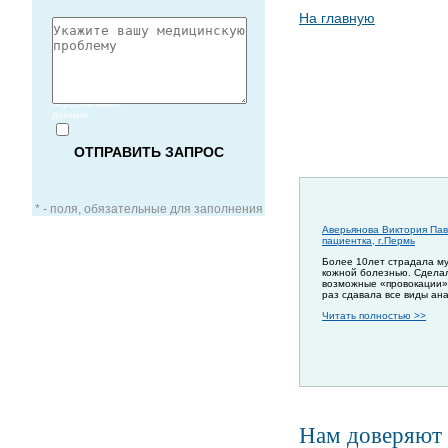
На главную
Согласие
на обработку
персональных
данных
* - поля, обязательные для заполнения
Аверьянова Виктория Пав
пациентка, г.Пермь
Более 10лет страдала м
кожной болезнью. Сдела
возможные «провокации»
ЗАОЧНАЯ КОНСУЛЬТАЦИЯ
раз сдавала все виды ан
Читать полностью >>
ВИДЕО-КОНСУЛЬТАЦИЯ
УСЛУГИ ДЛЯ VIP-ПАЦИЕНТОВ
Нам доверяют