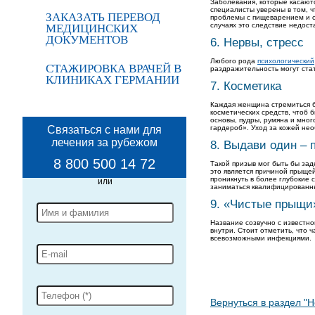
Заболевания, которые касают
специалисты уверены в том, 
ЗАКАЗАТЬ ПЕРЕВОД
проблемы с пищеварением и с
случаях это следствие недос
МЕДИЦИНСКИХ
ДОКУМЕНТОВ
6. Нервы, стресс
Любого рода
психологический
СТАЖИРОВКА ВРАЧЕЙ В
раздражительность могут ста
КЛИНИКАХ ГЕРМАНИИ
7. Косметика
Каждая женщина стремиться бы
косметических средств, чтоб 
основы, пудры, румяна и мно
Связаться с нами для
гардероб». Уход за кожей не
лечения за рубежом
8. Выдави один – 
8 800 500 14 72
Такой призыв мог быть бы зад
это является причиной прыщей
проникнуть в более глубокие
заниматься квалифицированн
9. «Чистые прыщи
Название созвучно с известно
внутри. Стоит отметить, что
всевозможными инфекциями.
Вернуться в раздел "Н