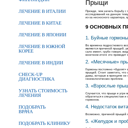
Прыщи
ЛЕЧЕНИЕ В ИТАЛИИ
Прежде, чем начать борьбу с
исследований на данную тему 
из-за несносного характера, 
ЛЕЧЕНИЕ В КИТАЕ
9 ОСНОВНЫХ П
ЛЕЧЕНИЕ В ЯПОНИИ
1. Буйные гормон
ЛЕЧЕНИЕ В ЮЖНОЙ
Во времена подросткового воз
являются причиной прыщей, ув
КОРЕЕ
сало имеет, грубо говоря, жи
конечном итоге это приводит 
2. «Месячные» пр
ЛЕЧЕНИЕ В ИНДИИ
Гормоны постоянно «бурлят» 
прыщей. Стоит заметить, что
CHECK-UP
дамы, которые в принципе не 
ДИАГНОСТИКА
гинекологических проблем.
3. «Взрослые пры
УЗНАТЬ СТОИМОСТЬ
Случается, что прыщи и угри 
ЛЕЧЕНИЯ
обратиться к специалистам и
гормонов.
4. Недостаток вит
ПОДОБРАТЬ
ВРАЧА
Возможно, причиной прыщей я
5. «Желудок и пр
ПОДОБРАТЬ КЛИНИКУ