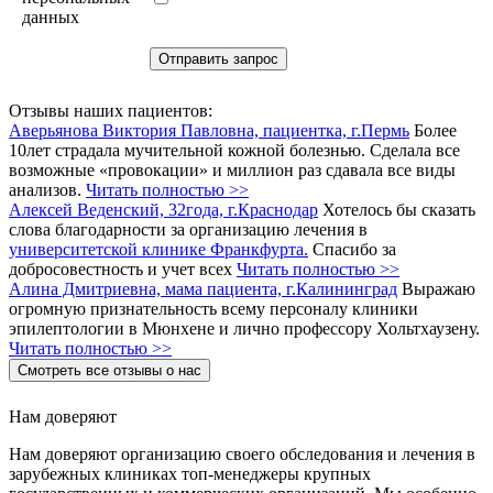
данных
Отзывы наших пациентов:
Аверьянова Виктория Павловна, пациентка, г.Пермь
Более
10лет страдала мучительной кожной болезнью. Сделала все
возможные «провокации» и миллион раз сдавала все виды
анализов.
Читать полностью >>
Алексей Веденский, 32года, г.Краснодар
Хотелось бы сказать
слова благодарности за организацию лечения в
университетской клинике Франкфурта.
Спасибо за
добросовестность и учет всех
Читать полностью >>
Алина Дмитриевна, мама пациента, г.Калининград
Выражаю
огромную признательность всему персоналу клиники
эпилептологии в Мюнхене и лично профессору Хольтхаузену.
Читать полностью >>
Смотреть все отзывы о нас
Нам доверяют
Нам доверяют организацию своего обследования и лечения в
зарубежных клиниках топ-менеджеры крупных