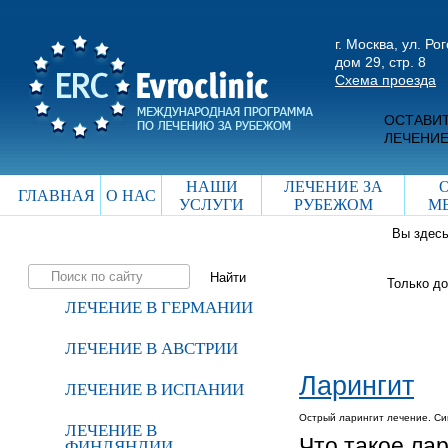
г. Москва, ул. Ро
дом 29, стр. 8
Схема проезда
ОСТАВИТ
ЛЕЧЕНИЕ
НАШИ
ЛЕЧЕНИЕ ЗА
ГЛАВНАЯ
О НАС
УСЛУГИ
РУБЕЖОМ
М
Вы здес
Только д
ЛЕЧЕНИЕ В ГЕРМАНИИ
ЛЕЧЕНИЕ В АВСТРИИ
Ларингит
ЛЕЧЕНИЕ В ИСПАНИИ
Острый ларингит лечение. Си
ЛЕЧЕНИЕ В
Что такое ла
ФИНЛЯНДИИ