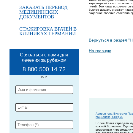
характерный симптом является
ЗАКАЗАТЬ ПЕРЕВОД
путей. Это чаще встречается 
быстро дышать и может издав
МЕДИЦИНСКИХ
подобное явление способно п
ДОКУМЕНТОВ
СТАЖИРОВКА ВРАЧЕЙ В
КЛИНИКАХ ГЕРМАНИИ
Вернуться в раздел "Н
На главную
Связаться с нами для
лечения за рубежом
8 800 500 14 72
Аверьянова Виктория Пав
пациентка, г.Пермь
Более 10лет страдала м
кожной болезнью. Сдела
возможные «провокации»
раз сдавала все виды ан