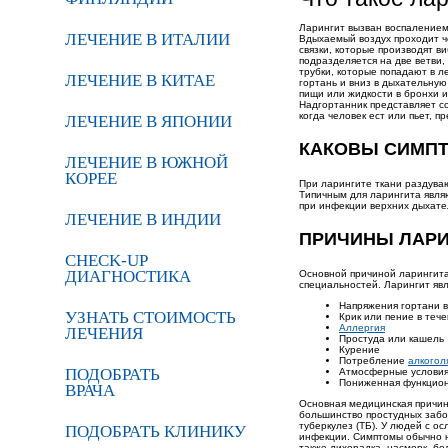
Ларингит вызван воспалением 
ЛЕЧЕНИЕ В ИТАЛИИ
Вдыхаемый воздух проходит че
связки, которые производят в
подразделяется на две ветви,
трубки, которые попадают в л
ЛЕЧЕНИЕ В КИТАЕ
гортань и вниз в дыхательную
пищи или жидкости в бронхи 
Надгортанник представляет со
когда человек ест или пьет, 
ЛЕЧЕНИЕ В ЯПОНИИ
КАКОВЫ СИМП
ЛЕЧЕНИЕ В ЮЖНОЙ
КОРЕЕ
При ларингите ткани раздуваю
Типичным для ларингита являю
при инфекции верхних дыхате
ЛЕЧЕНИЕ В ИНДИИ
ПРИЧИНЫ ЛАРИ
CHECK-UP
ДИАГНОСТИКА
Основной причиной ларингита 
специальностей. Ларингит явл
Напряжения гортани в
УЗНАТЬ СТОИМОСТЬ
Крик или пение в теч
Аллергия
ЛЕЧЕНИЯ
Простуда или кашель
Курение
Потребление
алкогол
ПОДОБРАТЬ
Атмосферные условия,
Пониженная функцион
ВРАЧА
Основная медицинская причина
большинство простудных забо
туберкулез (ТБ). У людей с 
ПОДОБРАТЬ КЛИНИКУ
инфекции. Симптомы обычно н
также лихорадка, насморк, б