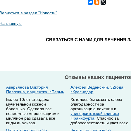
Вернуться в раздел "Новости"
На главную
СВЯЗАТЬСЯ С НАМИ ДЛЯ ЛЕЧЕНИЯ 
Отзывы наших пациенто
Аверьянова Виктория
Алексей Веденский, 32года,
Павловна, пациентка, г.Пермь
г.Краснодар
Более 10лет страдала
Хотелось бы сказать слова
мучительной кожной
благодарности за
болезнью. Сделала все
организацию лечения в
возможные «провокации» и
университетской клинике
миллион раз сдавала все
Франкфурта.
Спасибо за
виды анализов.
добросовестность и учет всех
Читать полностью >>
Читать полностью >>