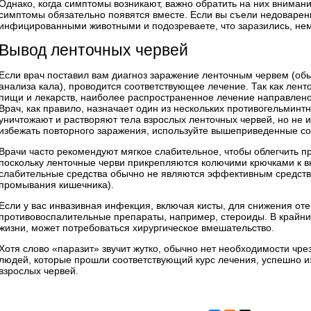
Однако, когда симптомы возникают, важно обратить на них внимание
симптомы обязательно появятся вместе. Если вы съели недоварен
инфицированными животными и подозреваете, что заразились, нем
Вывод ленточных червей
Если врач поставил вам диагноз заражение ленточным червем (об
анализа кала), проводится соответствующее лечение. Так как лен
пищи и лекарств, наиболее распространенное лечение направлено
Врач, как правило, назначает один из нескольких противогельминт
уничтожают и растворяют тела взрослых ленточных червей, но не 
избежать повторного заражения, используйте вышеприведенные со
Врачи часто рекомендуют мягкое слабительное, чтобы облегчить п
поскольку ленточные черви прикрепляются колючими крючками к вн
слабительные средства обычно не являются эффективным средство
промывания кишечника).
Если у вас инвазивная инфекция, включая кисты, для снижения оте
противовоспалительные препараты, например, стероиды. В крайних
жизни, может потребоваться хирургическое вмешательство.
Хотя слово «паразит» звучит жутко, обычно нет необходимости чр
людей, которые прошли соответствующий курс лечения, успешно из
взрослых червей.