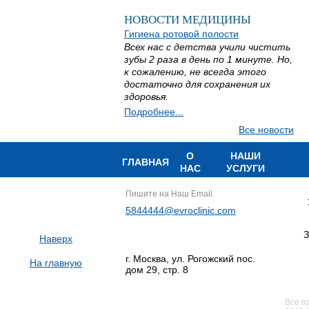
НОВОСТИ МЕДИЦИНЫ
Гигиена ротовой полости
Всех нас с детства учили чистить
зубы 2 раза в день по 1 минуте. Но,
к сожалению, не всегда этого
достаточно для сохранения их
здоровья.
Подробнее...
Все новости
О
НАШИ
ГЛАВНАЯ
НАС
УСЛУГИ
Пишите на Наш Email
5844444@evroclinic.com
З
Наверх
г. Москва, ул. Рогожский пос.
На главную
дом 29, стр. 8
Все п