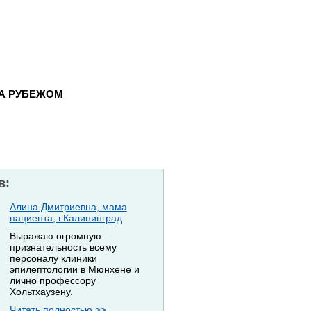
ЗА РУБЕЖОМ
в:
Алина Дмитриевна, мама
пациента, г.Калининград
Выражаю огромную
признательность всему
персоналу клиники
эпилептологии в Мюнхене и
лично профессору
Хольтхаузену.
Читать полностью >>