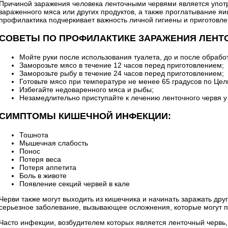
Причиной заражения человека ленточными червями является упот
зараженного мяса или других продуктов, а также проглатывание яи
профилактика подчеркивает важность личной гигиены и приготовл
СОВЕТЫ ПО ПРОФИЛАКТИКЕ ЗАРАЖЕНИЯ ЛЕНТ
Мойте руки после использования туалета, до и после обрабо
Заморозьте мясо в течение 12 часов перед приготовлением;
Заморозьте рыбу в течение 24 часов перед приготовлением;
Готовьте мясо при температуре не менее 65 градусов по Цел
Избегайте недоваренного мяса и рыбы;
Незамедлительно приступайте к лечению ленточного червя у
СИМПТОМЫ КИШЕЧНОЙ ИНФЕКЦИИ:
Тошнота
Мышечная слабость
Понос
Потеря веса
Потеря аппетита
Боль в животе
Появление секций червей в кале
Черви также могут выходить из кишечника и начинать заражать друг
серьезное заболевание, вызывающее осложнения, которые могут п
Часто инфекции, возбудителем которых является ленточный червь,