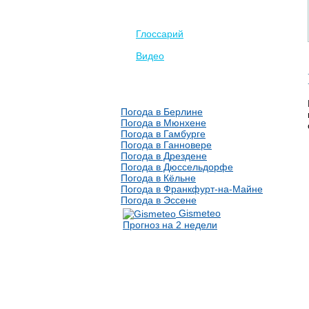
Глоссарий
Видео
Погода в Берлине
Погода в Мюнхене
Погода в Гамбурге
Погода в Ганновере
Погода в Дрездене
Погода в Дюссельдорфе
Погода в Кёльне
Погода в Франкфурт-на-Майне
Погода в Эссене
Gismeteo
Прогноз на 2 недели