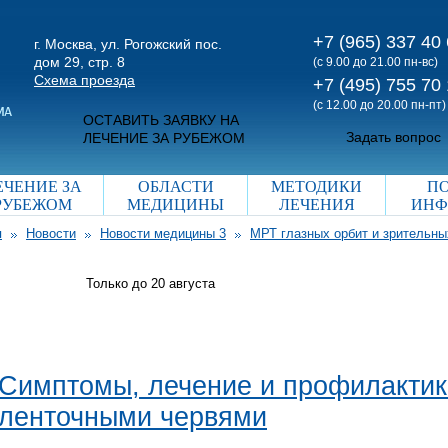
+7 (965) 337 40
г. Москва, ул. Рогожский пос.
дом 29, стр. 8
(с 9.00 до 21.00 пн-вс)
Схема проезда
+7 (495) 755 70
(с 12.00 до 20.00 пн-пт)
ОСТАВИТЬ ЗАЯВКУ НА
Задать вопрос
ЛЕЧЕНИЕ ЗА РУБЕЖОМ
ЕЧЕНИЕ ЗА
ОБЛАСТИ
МЕТОДИКИ
П
РУБЕЖОМ
МЕДИЦИНЫ
ЛЕЧЕНИЯ
ИНФ
я
Новости
Новости медицины 3
МРТ глазных орбит и зрительны
Только до 20
августа
Симптомы, лечение и профилактик
ленточными червями