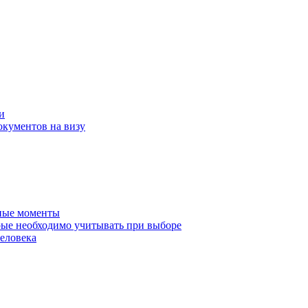
и
окументов на визу
нные моменты
ые необходимо учитывать при выборе
еловека