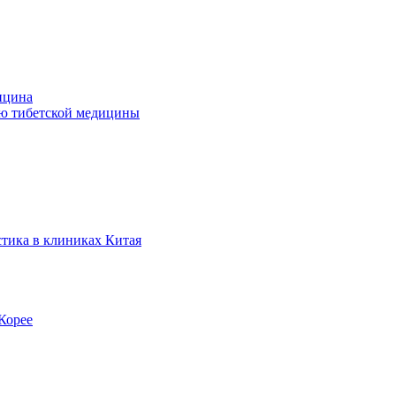
ицина
ью тибетской медицины
стика в клиниках Китая
Корее