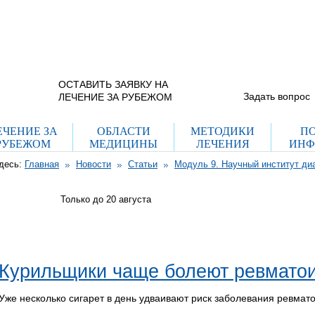
+7 (965) 337 40
г. Москва, ул. Рогожский пос.
дом 29, стр. 8
(с 9.00 до 21.00 пн-вс)
Схема проезда
+7 (495) 755 70
(с 12.00 до 20.00 пн-пт)
ОСТАВИТЬ ЗАЯВКУ НА
Задать вопрос
ЛЕЧЕНИЕ ЗА РУБЕЖОМ
ЕЧЕНИЕ ЗА
ОБЛАСТИ
МЕТОДИКИ
П
РУБЕЖОМ
МЕДИЦИНЫ
ЛЕЧЕНИЯ
ИНФ
десь:
Главная
Новости
Статьи
Модуль 9. Научный институт ди
Только до 20
августа
Курильщики чаще болеют ревмато
Уже несколько сигарет в день удваивают риск заболевания ревмат