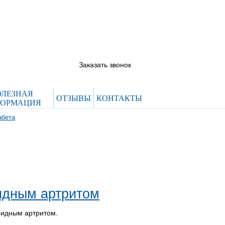
5844444@evroclinic.com
 66
 12
Заказать звонок
ОЛЕЗНАЯ
ОТЗЫВЫ
КОНТАКТЫ
ОРМАЦИЯ
абета
идным артритом
оидным артритом.