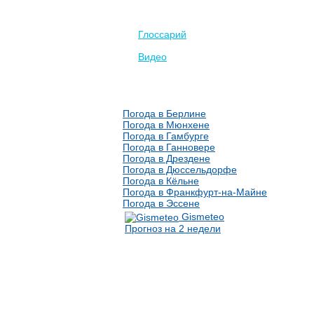
Глоссарий
Видео
Погода в Берлине
Погода в Мюнхене
Погода в Гамбурге
Погода в Ганновере
Погода в Дрездене
Погода в Дюссельдорфе
Погода в Кёльне
Погода в Франкфурт-на-Майне
Погода в Эссене
Gismeteo
Прогноз на 2 недели