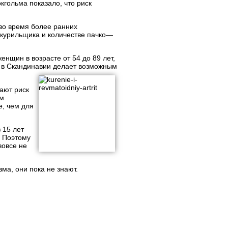
гольма показало, что риск
во время более ранних
 курильщика и количестве пачко—
нщин в возрасте от 54 до 89 лет,
 в Скандинавии делает возможным
шают риск
ем
е, чем для
 15 лет
. Поэтому
вовсе не
ма, они пока не знают.