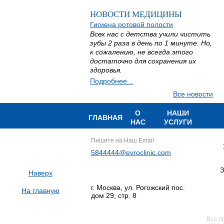
НОВОСТИ МЕДИЦИНЫ
Гигиена ротовой полости
Всех нас с детства учили чистить
зубы 2 раза в день по 1 минуте. Но,
к сожалению, не всегда этого
достаточно для сохранения их
здоровья.
Подробнее...
Все новости
О
НАШИ
ГЛАВНАЯ
НАС
УСЛУГИ
Пишите на Наш Email
5844444@evroclinic.com
З
Наверх
г. Москва, ул. Рогожский пос.
На главную
дом 29, стр. 8
Все п