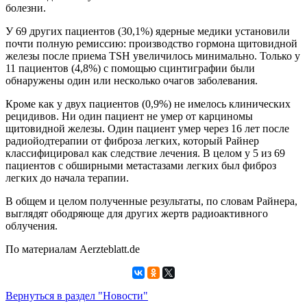
болезни.
У 69 других пациентов (30,1%) ядерные медики установили
почти полную ремиссию: производство гормона щитовидной
железы после приема TSH увеличилось минимально. Только у
11 пациентов (4,8%) с помощью сцинтиграфии были
обнаружены один или несколько очагов заболевания.
Кроме как у двух пациентов (0,9%) не имелось клинических
рецидивов. Ни один пациент не умер от карциномы
щитовидной железы. Один пациент умер через 16 лет после
радиойодтерапии от фиброза легких, который Райнер
классифицировал как следствие лечения. В целом у 5 из 69
пациентов с обширными метастазами легких был фиброз
легких до начала терапии.
В общем и целом полученные результаты, по словам Райнера,
выглядят ободряюще для других жертв радиоактивного
облучения.
По материалам Aerzteblatt.de
Вернуться в раздел "Новости"