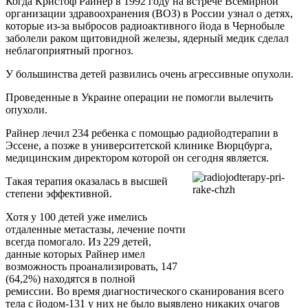
Когда Кристоф Райнер в 1992 году на встрече Всемирной
организации здравоохранения (ВОЗ) в России узнал о детях,
которые из-за выбросов радиоактивного йода в Чернобыле
заболели раком щитовидной железы, ядерный медик сделал
неблагоприятный прогноз.
У большинства детей развились очень агрессивные опухоли.
Проведенные в Украине операции не помогли вылечить
опухоли.
Райнер лечил 234 ребенка с помощью радиойодтерапии в
Эссене, а позже в университетской клинике Вюрцбурга,
медицинским директором которой он сегодня является.
Такая терапия оказалась в высшей
степени эффективной.
Хотя у 100 детей уже имелись
отдаленные метастазы, лечение почти
всегда помогало. Из 229 детей,
данные которых Райнер имел
возможность проанализировать, 147
(64,2%) находятся в полной
ремиссии. Во время диагностического сканирования всего
тела с йодом-131 у них не было выявлено никаких очагов