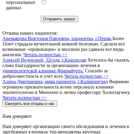
персональных
данных
Отзывы наших пациентов:
Аверьянова Виктория Павловна, пациентка, г.Пермь
Более
10лет страдала мучительной кожной болезнью. Сделала все
возможные «провокации» и миллион раз сдавала все виды
анализов.
Читать полностью >>
Алексей Веденский, 32года, г.Краснодар
Хотелось бы сказать
слова благодарности за организацию лечения в
университетской клинике Франкфурта.
Спасибо за
добросовестность и учет всех
Читать полностью >>
Алина Дмитриевна, мама пациента, г.Калининград
Выражаю
огромную признательность всему персоналу клиники
эпилептологии в Мюнхене и лично профессору Хольтхаузену.
Читать полностью >>
Смотреть все отзывы о нас
Нам доверяют
Нам доверяют организацию своего обследования и лечения в
зарубежных клиниках топ-менеджеры крупных