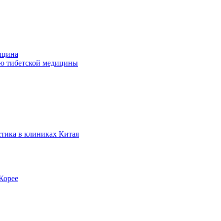
ицина
ью тибетской медицины
стика в клиниках Китая
Корее