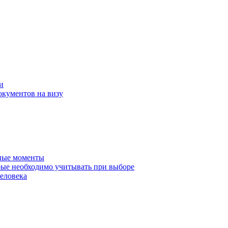
и
окументов на визу
нные моменты
ые необходимо учитывать при выборе
еловека