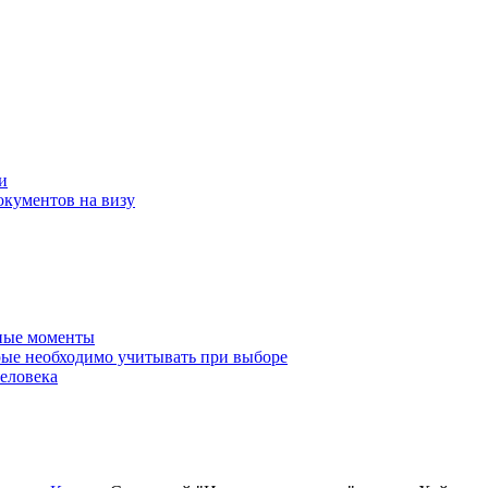
и
окументов на визу
нные моменты
ые необходимо учитывать при выборе
еловека