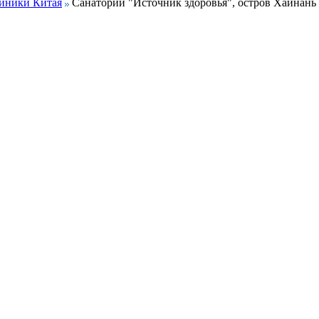
иники Китая
Санаторий "Источник здоровья", остров Хайнань