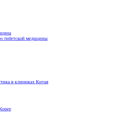
ицина
ью тибетской медицины
стика в клиниках Китая
Корее