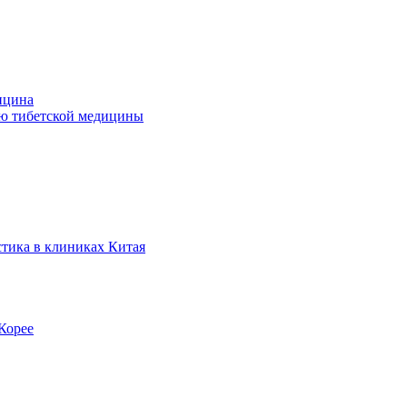
ицина
ью тибетской медицины
стика в клиниках Китая
Корее