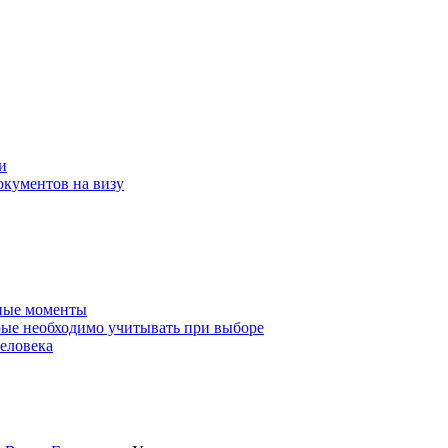
и
окументов на визу
нные моменты
ые необходимо учитывать при выборе
еловека