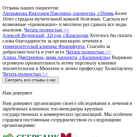
Отзывы наших пациентов:
Аверьянова Виктория Павловна, пациентка, г.Пермь
Более
10лет страдала мучительной кожной болезнью. Сделала все
возможные «провокации» и миллион раз сдавала все виды
анализов.
Читать полностью >>
Алексей Веденский, 32года, г.Краснодар
Хотелось бы сказать
слова благодарности за организацию лечения в
университетской клинике Франкфурта.
Спасибо за
добросовестность и учет всех
Читать полностью >>
Алина Дмитриевна, мама пациента, г.Калининград
Выражаю
огромную признательность всему персоналу клиники
эпилептологии в Мюнхене и лично профессору Хольтхаузену.
Читать полностью >>
Смотреть все отзывы о нас
Нам доверяют
Нам доверяют организацию своего обследования и лечения в
зарубежных клиниках топ-менеджеры крупных
государственных и коммерческих организаций. Мы особенно
гордимся постоянным сотрудничеством со следующими
организациями: