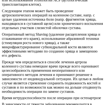
или использования технологии АСР (аутологическая
трансплантация клеток).
Следующим этапом может быть проведение
артроскопических операций на коленном суставе, напр. с
целью удаления источника боли (напр. фрагментов хряща,
находящихся в суставной щели) или хронического воспаления
отдельных участков слизистой оболочки сустава.
Оперативный метод Shaving (удаление расщепления хряща и
сглаживание его краев), использование абразивной техники
(стимуляция роста нового хряща), а также
микрофрактурирование субхондральной кости являются
эффективными методами по созданию хряща и замещению
его дефекта.
Прежде чем определиться в способе лечения артроза
коленного сустава немецкие врачи прежде всего оценивают
целесообразность применения неоперативного или
оперативного методов лечения и принимают решение в
зависимости от индивидуальной ситуации. Их целью в любом
случае является стремление сохранить подвижность костей и
суставов и по возможности как можно на дольше отодвинуть
необходимость операции по замене суставов.
Время нетрудоспособности после операции при остеоартрозе
В зависимости от тяжести заболевания рекомендуется в