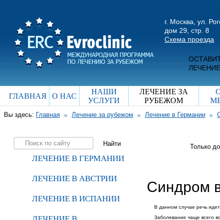
г. Москва, ул. Ро
дом 29, стр. 8
Схема проезда
ОСТАВИТ
ЛЕЧЕНИЕ
НАШИ
ЛЕЧЕНИЕ ЗА
ГЛАВНАЯ
О НАС
УСЛУГИ
РУБЕЖОМ
М
Вы здесь:
Главная
Лечение за рубежом
Лечение в Германии
Только д
ЛЕЧЕНИЕ В ГЕРМАНИИ
ЛЕЧЕНИЕ В АВСТРИИ
Синдром в
ЛЕЧЕНИЕ В ИСПАНИИ
В данном случае речь идет
ЛЕЧЕНИЕ В
Заболевание чаще всего вс