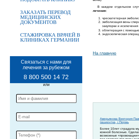
В каждом отдельном случ
лечения:
ЗАКАЗАТЬ ПЕРЕВОД
МЕДИЦИНСКИХ
чрескатетерная эмболи
ДОКУМЕНТОВ
эмболизация вены спирал
закупорки и исключени
облитерация с помощью
СТАЖИРОВКА ВРАЧЕЙ В
эндоскопическая операц
КЛИНИКАХ ГЕРМАНИИ
На главную
Связаться с нами для
лечения за рубежом
8 800 500 14 72
Аверьянова Виктория Пав
пациентка, г.Пермь
Более 10лет страдала м
кожной болезнью. Сдела
возможные «провокации»
раз сдавала все виды ан