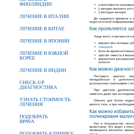
ФИНЛЯНДИИ
у многократно рожавши
у женщин высокого рост
у молодых женщин
ЛЕЧЕНИЕ В ИТАЛИИ
До недавнего времени о з
недостаточной информированн
ЛЕЧЕНИЕ В КИТАЕ
Как проявляется з
Чаще всего отмечаются с
ЛЕЧЕНИЕ В ЯПОНИИ
варикоз вен половых губ
геморрой,
боли во время интимн
ЛЕЧЕНИЕ В ЮЖНОЙ
чувство тяжести в мало
КОРЕЕ
варикозное расширение
полости
Как можно диагност
ЛЕЧЕНИЕ В ИНДИИ
Поставить диагноз пом
понадобиться и дополнит
CHECK-UP
резонансная томография с к
ДИАГНОСТИКА
При цветном дуплексно
заметить даже при исследов
УЗНАТЬ СТОИМОСТЬ
Обычно для более подроб
ЛЕЧЕНИЯ
малого таза, а при необход
Как можно избавить
ПОДОБРАТЬ
полнокровия малог
ВРАЧА
Как и большинство пато
кровотоком. Это ведет к нее
являющиеся жизненно важным
ПОДОБРАТЬ КЛИНИКУ
вены).