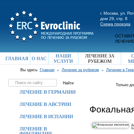
г. Москва, ул. Ро
дом 29, стр. 8
Схема проезда
ОСТАВИТ
ЛЕЧЕНИЕ
НАШИ
ЛЕЧЕНИЕ ЗА
ГЛАВНАЯ
О НАС
УСЛУГИ
РУБЕЖОМ
М
Вы здесь:
Главная
Лечение за рубежом
Лечение в Гер
Только д
ЛЕЧЕНИЕ В ГЕРМАНИИ
ЛЕЧЕНИЕ В АВСТРИИ
Фокальная
ЛЕЧЕНИЕ В ИСПАНИИ
Д
ЛЕЧЕНИЕ В
К
ФИНЛЯНДИИ