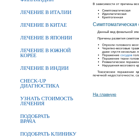
В зависимости от причины во
Симптоматическая
ЛЕЧЕНИЕ В ИТАЛИИ
Идиопатическая
Криптогенная
Симптоматическая
ЛЕЧЕНИЕ В КИТАЕ
Данный вид фокальной эпи
ЛЕЧЕНИЕ В ЯПОНИИ
Причины развития симптом
Опухоли головного мозг
Черепно-мозговые травм
ЛЕЧЕНИЕ В ЮЖНОЙ
даже спустя несколько л
КОРЕЕ
Поражение
сосудов
голо
Поражение ткани головн
Ревматическое поражен
Нарушения мозгового кр
ЛЕЧЕНИЕ В ИНДИИ
Токсическое поражение я
почечной недостаточности, с
CHECK-UP
ДИАГНОСТИКА
На главную
УЗНАТЬ СТОИМОСТЬ
ЛЕЧЕНИЯ
ПОДОБРАТЬ
ВРАЧА
ПОДОБРАТЬ КЛИНИКУ