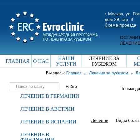
г. Москва, ул. Ро
дом 29, стр. 8
Схема проезда
ОСТАВИТ
ЛЕЧЕНИЕ
НАШИ
ЛЕЧЕНИЕ ЗА
ГЛАВНАЯ
О НАС
УСЛУГИ
РУБЕЖОМ
М
Вы здесь:
Главная
Лечение за рубежом
Ле
Только д
ЛЕЧЕНИЕ В ГЕРМАНИИ
ЛЕЧЕНИЕ В АВСТРИИ
Лечение
Виды болез
ЛЕЧЕНИЕ В ИСПАНИИ
ЛЕЧЕНИЕ В
ФИНЛЯНДИИ