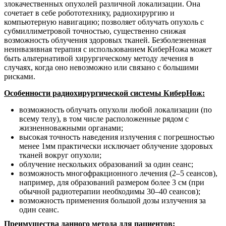
злокачественных опухолей различной локализации. Она
сочетает в себе робототехнику, радиохирургию и
компьютерную навигацию; позволяет облучать опухоль с
субмиллиметровой точностью, существенно снижая
возможность облучения здоровых тканей. Безболезненная
неинвазивная терапия с использованием КиберНожа может
быть альтернативой хирургическому методу лечения в
случаях, когда оно невозможно или связано с большими
рисками.
Особенности радиохирургической системы КиберНож:
возможность облучать опухоли любой локализации (по
всему телу), в том числе расположенные рядом с
жизненноважными органами;
высокая точность наведения излучения с погрешностью
менее 1мм практически исключает облучение здоровых
тканей вокруг опухоли;
облучение нескольких образований за один сеанс;
возможность многофракционного лечения (2–5 сеансов),
например, для образований размером более 3 см (при
обычной радиотерапии необходимы 30–40 сеансов);
возможность применения большой дозы излучения за
один сеанс.
Преимущества данного метода для пациентов: