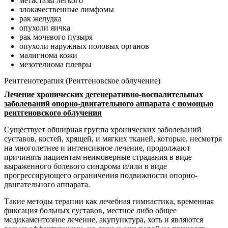
метастазы легкого
злокачественные лимфомы
рак желудка
опухоли яичка
рак мочевого пузыря
опухоли наружных половых органов
малигнома кожи
мезотелиома плевры
Рентгенотерапия (Рентгеновское облучение)
Лечение хронических дегенеративно-воспалительных
заболеваний опорно-двигательного аппарата с помощью
рентгеновского облучения
Существует обширная группа хронических заболеваний
суставов, костей, хрящей, и мягких тканей, которые, несмотря
на многолетнее и интенсивное лечение, продолжают
причинять пациентам неимоверные страдания в виде
выраженного болевого синдрома и/или в виде
прогрессирующего ограничения подвижности опорно-
двигательного аппарата.
Такие методы терапии как лечебная гимнастика, временная
фиксация больных суставов, местное либо общее
медикаментозное лечение, акупунктура, хоть и являются