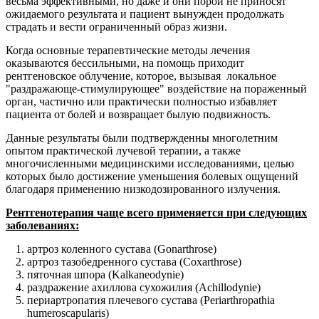
весьма эффективными, но даже и они порой не приносят
ожидаемого результата и пациент вынужден продолжать
страдать и вести ограниченный образ жизни.
Когда основные терапевтические методы лечения
оказываются бессильными, на помощь приходит
рентгеновское облучение, которое, вызывая локальное
"раздражающе-стимулирующее" воздействие на пораженный
орган, частично или практически полностью избавляет
пациента от болей и возвращает былую подвижность.
Данные результаты были подтвержденны многолетним
опытом практической лучевой терапии, а также
многочисленными медицинскими исследованиями, целью
которых было достижение уменьшения болевых ощущений
благодаря применению низкодозированного излучения.
Рентгенотерапия чаще всего применяется при следующих
заболеваниях:
артроз коленного сустава (Gonarthrose)
артроз тазобедренного сустава (Coxarthrose)
пяточная шпора (Kalkaneodynie)
раздражение ахиллова сухожилия (Achillodynie)
периартропатия плечевого сустава (Periarthropathia
humeroscapularis)