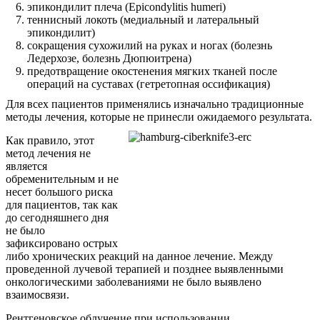
эпикондилит плеча (Epicondylitis humeri)
теннисный локоть (медиальный и латеральный
эпикондилит)
сокращения сухожилий на руках и ногах (болезнь
Ледерхозе, болезнь Дюпюитрена)
предотвращение окостенения мягких тканей после
операций на суставах (гетретопная оссификация)
Для всех пациентов применялись изначально традиционные
методы лечения, которые не принесли ожидаемого результата.
Как правило, этот
метод лечения не
является
обременительным и не
несет большого риска
для пациентов, так как
до сегодняшнего дня
не было
зафиксировано острых
либо хронических реакций на данное лечение. Между
проведенной лучевой терапией и позднее выявленными
онкологическими заболеваниями не было выявлено
взаимосвязи.
Рентгеновское облучение при использовании