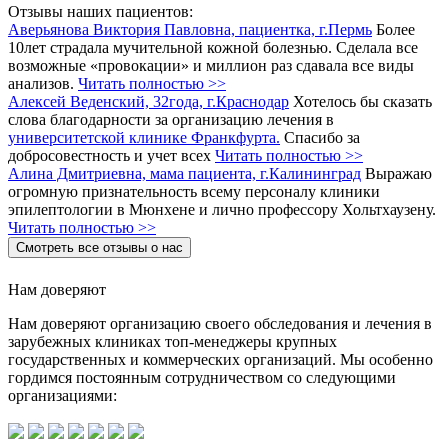
Отзывы наших пациентов:
Аверьянова Виктория Павловна, пациентка, г.Пермь
Более
10лет страдала мучительной кожной болезнью. Сделала все
возможные «провокации» и миллион раз сдавала все виды
анализов.
Читать полностью >>
Алексей Веденский, 32года, г.Краснодар
Хотелось бы сказать
слова благодарности за организацию лечения в
университетской клинике Франкфурта.
Спасибо за
добросовестность и учет всех
Читать полностью >>
Алина Дмитриевна, мама пациента, г.Калининград
Выражаю
огромную признательность всему персоналу клиники
эпилептологии в Мюнхене и лично профессору Хольтхаузену.
Читать полностью >>
Смотреть все отзывы о нас
Нам доверяют
Нам доверяют организацию своего обследования и лечения в
зарубежных клиниках топ-менеджеры крупных
государственных и коммерческих организаций. Мы особенно
гордимся постоянным сотрудничеством со следующими
организациями: