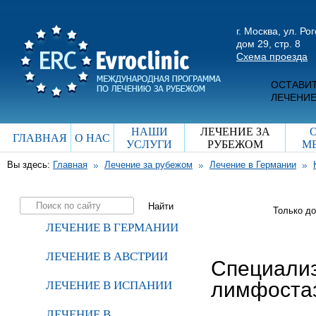
г. Москва, ул. Ро
дом 29, стр. 8
Схема проезда
ОСТАВИТ
ЛЕЧЕНИЕ
НАШИ
ЛЕЧЕНИЕ ЗА
ГЛАВНАЯ
О НАС
УСЛУГИ
РУБЕЖОМ
М
Вы здесь:
Главная
Лечение за рубежом
Лечение в Германии
Только д
ЛЕЧЕНИЕ В ГЕРМАНИИ
ЛЕЧЕНИЕ В АВСТРИИ
Специализ
лимфоста
ЛЕЧЕНИЕ В ИСПАНИИ
ЛЕЧЕНИЕ В