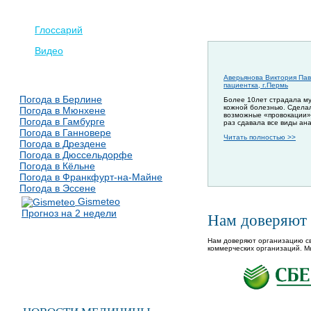
Глоссарий
Видео
Аверьянова Виктория Пав
пациентка, г.Пермь
Погода в Берлине
Более 10лет страдала м
кожной болезнью. Сдела
Погода в Мюнхене
возможные «провокации»
Погода в Гамбурге
раз сдавала все виды ан
Погода в Ганновере
Читать полностью >>
Погода в Дрездене
Погода в Дюссельдорфе
Погода в Кёльне
Погода в Франкфурт-на-Майне
Погода в Эссене
Gismeteo
Прогноз на 2 недели
Нам доверяют
Нам доверяют организацию св
коммерческих организаций. М