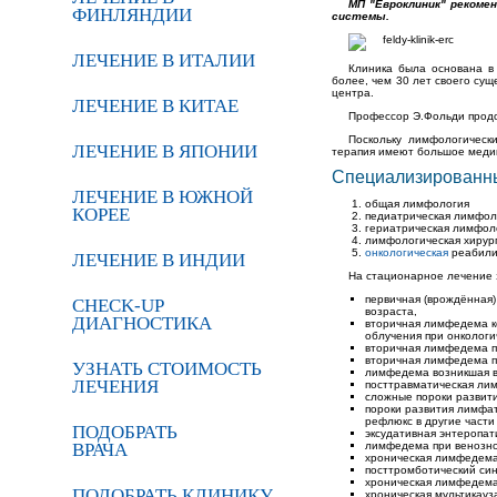
МП "Евроклиник" рекоме
ФИНЛЯНДИИ
системы.
ЛЕЧЕНИЕ В ИТАЛИИ
Клиника была основана в
более, чем 30 лет своего су
центра.
ЛЕЧЕНИЕ В КИТАЕ
Профессор Э.Фольди продо
Поскольку лимфологическ
ЛЕЧЕНИЕ В ЯПОНИИ
терапия имеют большое медик
Специализированн
ЛЕЧЕНИЕ В ЮЖНОЙ
общая лимфология
КОРЕЕ
педиатрическая лимфол
гериатрическая лимфол
лимфологическая хирур
онкологическая
реабили
ЛЕЧЕНИЕ В ИНДИИ
На стационарное лечение 
первичная (врождённая
CHECK-UP
возраста,
ДИАГНОСТИКА
вторичная лимфедема ко
облучения при онкологи
вторичная лимфедема п
вторичная лимфедема п
УЗНАТЬ СТОИМОСТЬ
лимфедема возникшая в
ЛЕЧЕНИЯ
посттравматическая лим
сложные пороки развит
пороки развития лимфат
рефлюкс в другие части
ПОДОБРАТЬ
эксудативная энтеропат
ВРАЧА
лимфедема при венозной
хроническая лимфедема
посттромботический син
хроническая лимфедема
ПОДОБРАТЬ КЛИНИКУ
хроническая мультикау