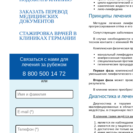
цикло-идиопатический о
накопление жидкости в 
липо-лимфедема
ЗАКАЗАТЬ ПЕРЕВОД
Принципы лечения
МЕДИЦИНСКИХ
ДОКУМЕНТОВ
Методом лечения лимфед
прогрессирования отёка и ег
СТАЖИРОВКА ВРАЧЕЙ В
Сопутствующие заболевани
КЛИНИКАХ ГЕРМАНИИ
В случае необходимости х
тесном контакте с клиникой Ф
Комплексная физическая п
мануальный лимфодрен
компрессионая терапия
Связаться с нами для
специалиальная против
лечения за рубежом
гигиенические процедур
Первая фаза
комплексной
8 800 500 14 72
уменьшение лимфатического 
Вторая фаза
может прово
результата.
В клинике можно приобрес
Диагностика и лече
Диагностика и терапия 
квалифицированных в облас
медсёстры, в стационаре пос
В клинике также ведётся 
является ли наблюдаем
имеются ли у пациента
достаточно ли только а
какие методы лечения 