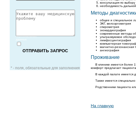
консультация по выбору
необходимость дальней
Методы диагностик
общее и специальное л
ЭКГ, велоэргометрия
спирометрия
Согласие
эхокардиография
на обработку
современные методы об
персональных
ультразвуковое обследо
данных
лимфосцинтиграфия
компьютерная томогра
магнитно-резонансная 
ангиография
Проживание
В клинике имеется более 
* - поля, обязательные для заполнения
комфорт предлагает пациента
В каждой палате имеется д
Также имеется специально
Родственники пациента ил
ЗАОЧНАЯ КОНСУЛЬТАЦИЯ
На главную
ВИДЕО-КОНСУЛЬТАЦИЯ
УСЛУГИ ДЛЯ VIP-ПАЦИЕНТОВ