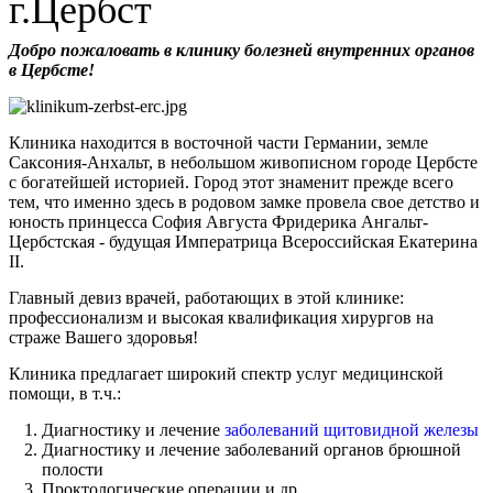
г.Цербст
Добро пожаловать в клинику болезней внутренних органов
в Цербсте!
Клиника находится в восточной части Германии, земле
Саксония-Анхальт, в небольшом живописном городе Цербсте
с богатейшей историей. Город этот знаменит прежде всего
тем, что именно здесь в родовом замке провела свое детство и
юность принцесса София Августа Фридерика Ангальт-
Цербстская - будущая Императрица Всероссийская Екатерина
II.
Главный девиз врачей, работающих в этой клинике:
профессионализм и высокая квалификация хирургов на
страже Вашего здоровья!
Клиника предлагает широкий спектр услуг медицинской
помощи, в т.ч.:
Диагностику и лечение
заболеваний щитовидной железы
Диагностику и лечение заболеваний органов брюшной
полости
Проктологические операции и др.