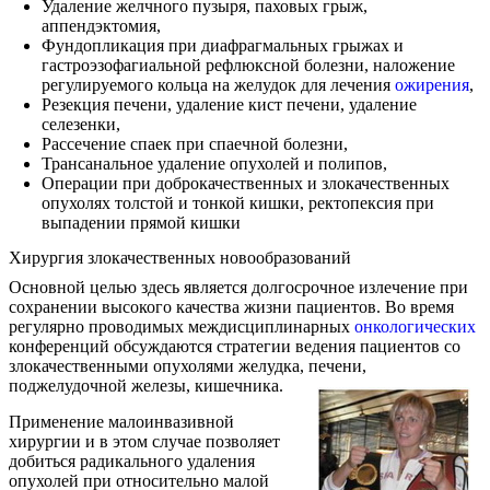
Удаление желчного пузыря, паховых грыж,
аппендэктомия,
Фундопликация при диафрагмальных грыжах и
гастроэзофагиальной рефлюксной болезни, наложение
регулируемого кольца на желудок для лечения
ожирения
,
Резекция печени, удаление кист печени, удаление
селезенки,
Рассечение спаек при спаечной болезни,
Трансанальное удаление опухолей и полипов,
Операции при доброкачественных и злокачественных
опухолях толстой и тонкой кишки, ректопексия при
выпадении прямой кишки
Хирургия злокачественных новообразований
Основной целью здесь является долгосрочное излечение при
сохранении высокого качества жизни пациентов. Во время
регулярно проводимых междисциплинарных
онкологических
конференций обсуждаются стратегии ведения пациентов со
злокачественными опухолями желудка, печени,
поджелудочной железы, кишечника.
Применение малоинвазивной
хирургии и в этом случае позволяет
добиться радикального удаления
опухолей при относительно малой