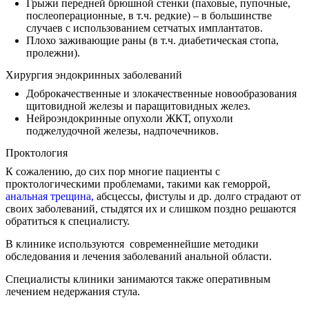
Грыжи передней брюшной стенки (паховые, пупочные,
послеоперационные, в т.ч. редкие) – в большинстве
случаев с использованием сетчатых имплантатов.
Плохо заживающие раны (в т.ч. диабетическая стопа,
пролежни).
Хирургия эндокринных заболеваний
Доброкачественные и злокачественные новообразования
щитовидной железы и паращитовидных желез.
Нейроэндокринные опухоли ЖКТ, опухоли
поджелудочной железы, надпочечников.
Проктология
К сожалению, до сих пор многие пациенты с
проктологическими проблемами, такими как геморрой,
анальная трещина,
абсцессы, фистулы и др. долго страдают от
своих заболеваний, стыдятся их и слишком поздно решаются
обратиться к специалисту.
В клинике используются современнейшие методики
обследования и лечения заболеваний анальной области.
Специалисты клиники занимаются также оперативным
лечением недержания стула.