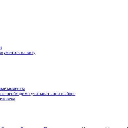
и
окументов на визу
нные моменты
ые необходимо учитывать при выборе
еловека