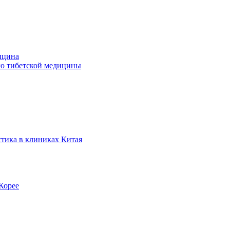
ицина
ью тибетской медицины
стика в клиниках Китая
Корее