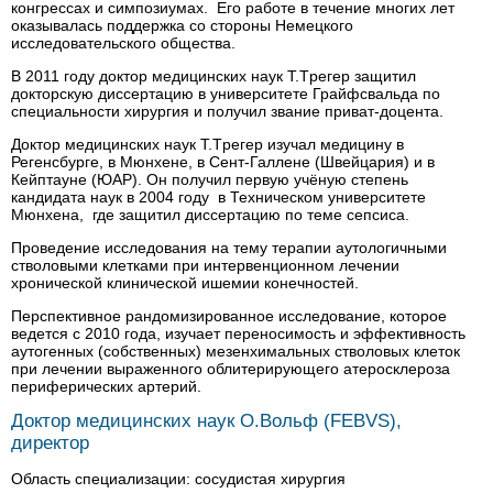
конгрессах и симпозиумах. Его работе в течение многих лет
оказывалась поддержка со стороны Немецкого
исследовательского общества.
В 2011 году доктор медицинских наук T.Tрегер защитил
докторскую диссертацию в университете Грайфсвальда по
специальности хирургия и получил звание приват-доцента.
Доктор медицинских наук T.Tрегер изучал медицину в
Регенсбурге, в Мюнхене, в Сент-Галлене (Швейцария) и в
Кейптауне (ЮАР). Он получил первую учёную степень
кандидата наук в 2004 году в Техническом университете
Мюнхена, где защитил диссертацию по теме сепсиса.
Проведение исследования на тему терапии аутологичными
стволовыми клетками при интервенционном лечении
хронической клинической ишемии конечностей.
Перспективное рандомизированное исследование, которое
ведется с 2010 года, изучает переносимость и эффективность
аутогенных (собственных) мезенхимальных стволовых клеток
при лечении выраженного облитерирующего атеросклероза
периферических артерий.
Доктор медицинских наук О.Вольф (FEBVS),
директор
Область специализации: сосудистая хирургия