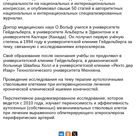
специальности на национальных и интернациональных
конгрессах, и опубликовал свыше 50 статей в авторитетных
национальных и интернациональных специализированных
журналах.
Доктор медицинских наук О.Вольф учился в университете
Гейдельберга, в университете Альберты в Эдмонтоне и в
университете Калгари (Канада). Он получил первую учёную
степень в 1994 году в университетской клинике Гейдельберга за
тему, связанную с исследованиями атеросклероза.
Своё образование после окончания учёбы он продолжил в
университетской клинике Гейдельберга, в диаконической
больнице Швабиш Холл и в университетской клинике «Рехтс дер
Изар» Технологического университета Мюнхена.
Проведение исследования на тему терапии аутологичными
стволовыми клетками при интервенционном лечении
хронической клинической ишемии конечностей.
Перспективное рандомизированное исследование, которое
ведется с 2010 года, изучает переносимость и эффективность
аутогенных (собственных) мезенхимальных стволовых клеток
при лечении выраженного облитерирующего атеросклероза
периферических артерий.