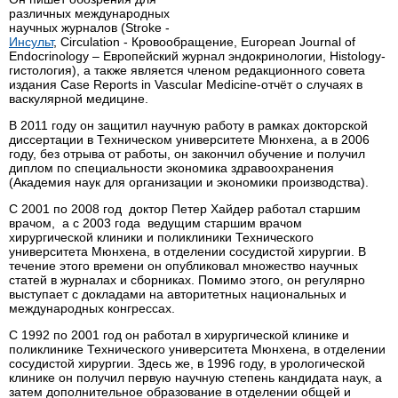
различных международных
научных журналов (Stroke -
Инсульт
, Circulation - Кровообращение, European Journal of
Endocrinology – Европейский журнал эндокринологии, Histology-
гистология), а также является членом редакционного совета
издания Case Reports in Vascular Medicine-отчёт о случаях в
васкулярной медицине.
В 2011 году он защитил научную работу в рамках докторской
диссертации в Техническом университете Мюнхена, а в 2006
году, без отрыва от работы, он закончил обучение и получил
диплом по специальности экономика здравоохранения
(Академия наук для организации и экономики производства).
С 2001 по 2008 год доктор Петер Хайдер работал старшим
врачом, а с 2003 года ведущим старшим врачом
хирургической клиники и поликлиники Технического
университета Мюнхена, в отделении сосудистой хирургии. В
течение этого времени он опубликовал множество научных
статей в журналах и сборниках. Помимо этого, он регулярно
выступает с докладами на авторитетных национальных и
международных конгрессах.
С 1992 по 2001 год он работал в хирургической клинике и
поликлинике Технического университета Мюнхена, в отделении
сосудистой хирургии. Здесь же, в 1996 году, в урологической
клинике он получил первую научную степень кандидата наук, а
затем дополнительное образование в отделении общей и