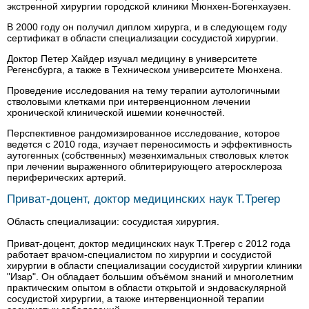
экстренной хирургии городской клиники Мюнхен-Богенхаузен.
В 2000 году он получил диплом хирурга, и в следующем году
сертификат в области специализации сосудистой хирургии.
Доктор Петер Хайдер изучал медицину в университете
Регенсбурга, а также в Техническом университете Мюнхена.
Проведение исследования на тему терапии аутологичными
стволовыми клетками при интервенционном лечении
хронической клинической ишемии конечностей.
Перспективное рандомизированное исследование, которое
ведется с 2010 года, изучает переносимость и эффективность
аутогенных (собственных) мезенхимальных стволовых клеток
при лечении выраженного облитерирующего атеросклероза
периферических артерий.
Приват-доцент, доктор медицинских наук Т.Трегер
Область специализации: сосудистая хирургия.
Приват-доцент, доктор медицинских наук Т.Трегер с 2012 года
работает врачом-специалистом по хирургии и сосудистой
хирургии в области специализации сосудистой хирургии клиники
"Изар". Он обладает большим объёмом знаний и многолетним
практическим опытом в области открытой и эндоваскулярной
сосудистой хирургии, а также интервенционной терапии