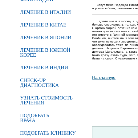
Зовут меня Надежда Никол
а усились боли, онемение в н
ЛЕЧЕНИЕ В ИТАЛИИ
Ездили мы и в москву в ц
ЛЕЧЕНИЕ В КИТАЕ
больше оперировать нельзя. 
С организацией лечения нам п
можно просто заказать в тако
его вместе с Галиной менедж
ЛЕЧЕНИЕ В ЯПОНИИ
Вообщем, в итоге мы я повезл
что руки немецких хирургов 
обследовалась тоже по линии
дальше. Надеюсь Евроклиник
ЛЕЧЕНИЕ В ЮЖНОЙ
доктора Цегельмана, а также
КОРЕЕ
было сразу ехать туда, чего 
были на связи. С уважением 
ЛЕЧЕНИЕ В ИНДИИ
На главную
CHECK-UP
ДИАГНОСТИКА
УЗНАТЬ СТОИМОСТЬ
ЛЕЧЕНИЯ
ПОДОБРАТЬ
ВРАЧА
ПОДОБРАТЬ КЛИНИКУ