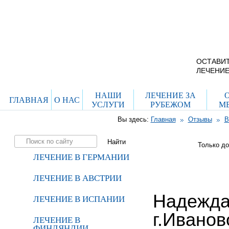
г. Москва, ул. Ро
дом 29, стр. 8
Схема проезда
ОСТАВИТ
ЛЕЧЕНИЕ
НАШИ
ЛЕЧЕНИЕ ЗА
ГЛАВНАЯ
О НАС
УСЛУГИ
РУБЕЖОМ
М
Вы здесь:
Главная
Отзывы
В
Только д
ЛЕЧЕНИЕ В ГЕРМАНИИ
ЛЕЧЕНИЕ В АВСТРИИ
Надежда
ЛЕЧЕНИЕ В ИСПАНИИ
г.Иванов
ЛЕЧЕНИЕ В
ФИНЛЯНДИИ