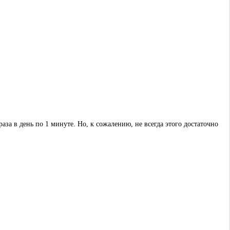
данных
Заказать звонок
мы обязательно перезвоним вам!
раза в день по 1 минуте. Но, к сожалению, не всегда этого достаточно
Оставьте номер телефона и мы перезвоним Вам в течение 15 минут.
Услуга бесплатна и не обязывает к заказу.
Ваше имя
Телефон *
Согласие