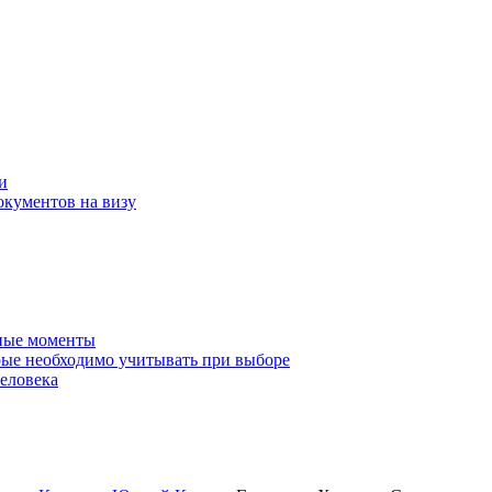
и
окументов на визу
нные моменты
ые необходимо учитывать при выборе
еловека