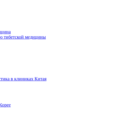
ицина
ью тибетской медицины
стика в клиниках Китая
Корее