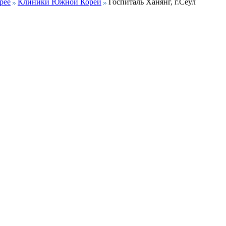
рее
Клиники Южной Кореи
Госпиталь Ханянг, г.Сеул