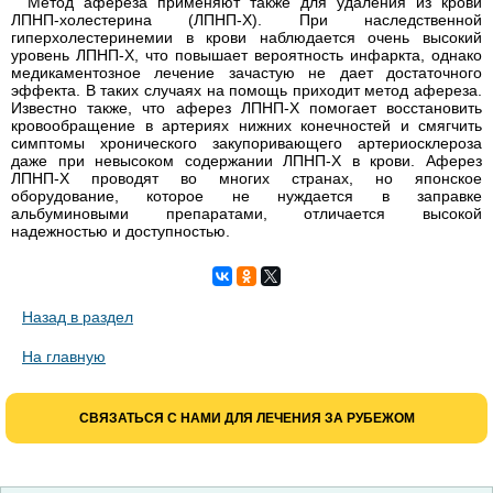
Метод афереза применяют также для удаления из крови
ЛПНП-холестерина (ЛПНП-Х). При наследственной
гиперхолестеринемии в крови наблюдается очень высокий
уровень ЛПНП-Х, что повышает вероятность инфаркта, однако
медикаментозное лечение зачастую не дает достаточного
эффекта. В таких случаях на помощь приходит метод афереза.
Известно также, что аферез ЛПНП-Х помогает восстановить
кровообращение в артериях нижних конечностей и смягчить
симптомы хронического закупоривающего артериосклероза
даже при невысоком содержании ЛПНП-Х в крови. Аферез
ЛПНП-Х проводят во многих странах, но японское
оборудование, которое не нуждается в заправке
альбуминовыми препаратами, отличается высокой
надежностью и доступностью.
Назад в раздел
На главную
СВЯЗАТЬСЯ С НАМИ ДЛЯ ЛЕЧЕНИЯ ЗА РУБЕЖОМ