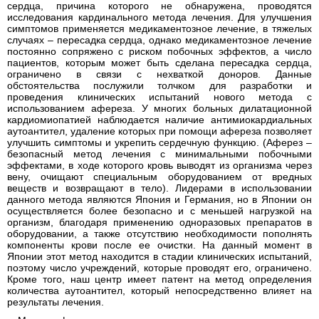
сердца, причина которого не обнаружена, проводятся
исследования кардинального метода лечения. Для улучшения
симптомов применяется медикаментозное лечение, в тяжелых
случаях – пересадка сердца, однако медикаментозное лечение
постоянно сопряжено с риском побочных эффектов, а число
пациентов, которым может быть сделана пересадка сердца,
ограничено в связи с нехваткой доноров. Данные
обстоятельства послужили толчком для разработки и
проведения клинических испытаний нового метода с
использованием афереза. У многих больных дилатационной
кардиомиопатией наблюдается наличие антимиокардиальных
аутоантител, удаление которых при помощи афереза позволяет
улучшить симптомы и укрепить сердечную функцию. (Аферез –
безопасный метод лечения с минимальными побочными
эффектами, в ходе которого кровь выводят из организма через
вену, очищают специальным оборудованием от вредных
веществ и возвращают в тело). Лидерами в использовании
данного метода являются Япония и Германия, но в Японии он
осуществляется более безопасно и с меньшей нагрузкой на
организм, благодаря применению одноразовых препаратов в
оборудовании, а также отсутствию необходимости пополнять
компоненты крови после ее очистки. На данный момент в
Японии этот метод находится в стадии клинических испытаний,
поэтому число учреждений, которые проводят его, ограничено.
Кроме того, наш центр имеет патент на метод определения
количества аутоантител, который непосредственно влияет на
результаты лечения.