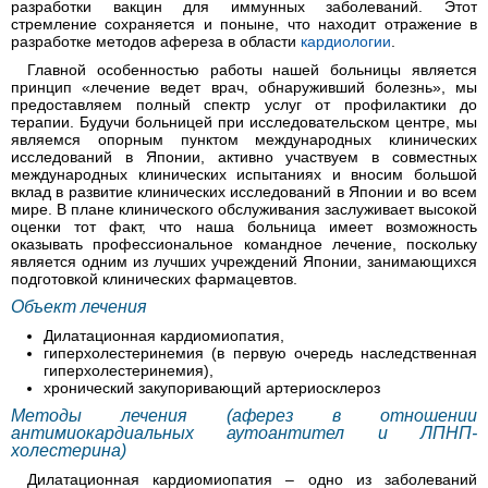
разработки вакцин для иммунных заболеваний. Этот
стремление сохраняется и поныне, что находит отражение в
разработке методов афереза в области
кардиологии
.
Главной особенностью работы нашей больницы является
принцип «лечение ведет врач, обнаруживший болезнь», мы
предоставляем полный спектр услуг от профилактики до
терапии. Будучи больницей при исследовательском центре, мы
являемся опорным пунктом международных клинических
исследований в Японии, активно участвуем в совместных
международных клинических испытаниях и вносим большой
вклад в развитие клинических исследований в Японии и во всем
мире. В плане клинического обслуживания заслуживает высокой
оценки тот факт, что наша больница имеет возможность
оказывать профессиональное командное лечение, поскольку
является одним из лучших учреждений Японии, занимающихся
подготовкой клинических фармацевтов.
Объект лечения
Дилатационная кардиомиопатия,
гиперхолестеринемия (в первую очередь наследственная
гиперхолестеринемия),
хронический закупоривающий артериосклероз
Методы лечения (аферез в отношении
антимиокардиальных аутоантител и ЛПНП-
холестерина)
Дилатационная кардиомиопатия – одно из заболеваний