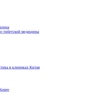
ицина
ью тибетской медицины
стика в клиниках Китая
Корее