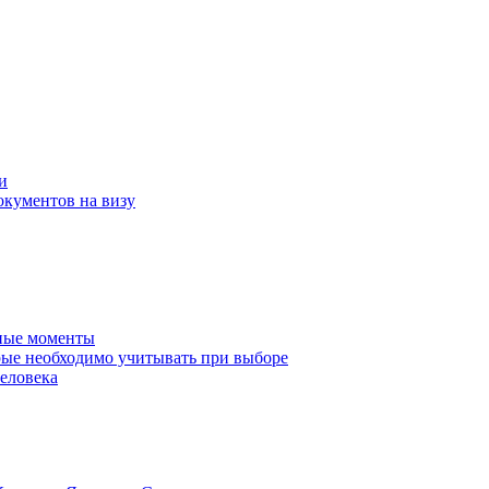
и
окументов на визу
нные моменты
ые необходимо учитывать при выборе
еловека