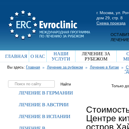
г. Москва, ул. Ро
дом 29, стр. 8
Схема проезда
ОСТАВИТ
ЛЕЧЕНИЕ
НАШИ
ЛЕЧЕНИЕ ЗА
ГЛАВНАЯ
О НАС
УСЛУГИ
РУБЕЖОМ
М
Вы здесь:
Главная
Лечение за рубежом
Лечение в Китае
С
"Д
Только д
ЛЕЧЕНИЕ В ГЕРМАНИИ
ЛЕЧЕНИЕ В АВСТРИИ
Стоимость
Центре ки
ЛЕЧЕНИЕ В ИСПАНИИ
остров Ха
ЛЕЧЕНИЕ В