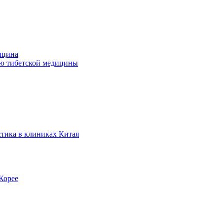
ицина
ью тибетской медицины
стика в клиниках Китая
Корее