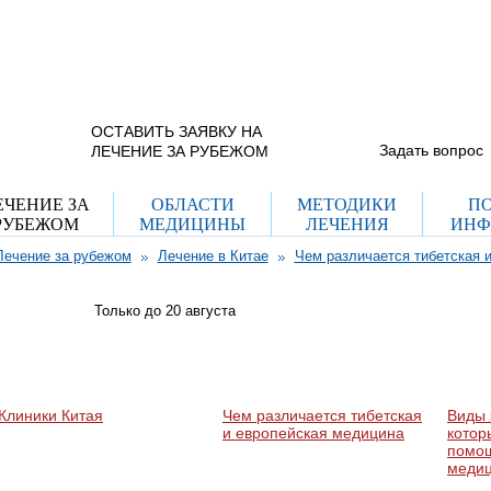
+7 (965) 337 40
г. Москва, ул. Рогожский пос.
дом 29, стр. 8
(с 9.00 до 21.00 пн-вс)
Схема проезда
+7 (495) 755 70
(с 12.00 до 20.00 пн-пт)
ОСТАВИТЬ ЗАЯВКУ НА
Задать вопрос
ЛЕЧЕНИЕ ЗА РУБЕЖОМ
ЕЧЕНИЕ ЗА
ОБЛАСТИ
МЕТОДИКИ
П
РУБЕЖОМ
МЕДИЦИНЫ
ЛЕЧЕНИЯ
ИНФ
Лечение за рубежом
Лечение в Китае
Чем различается тибетская 
Только до 20
августа
Клиники Китая
Чем различается тибетская
Виды 
и европейская медицина
котор
помощ
меди