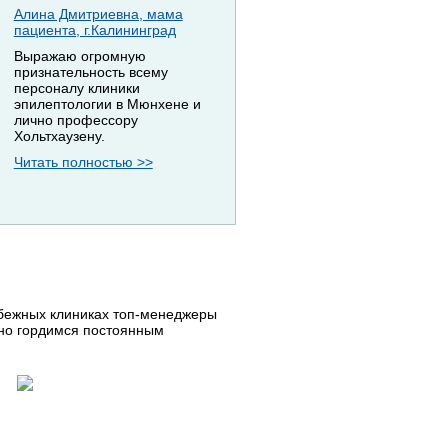
Алина Дмитриевна, мама
пациента, г.Калининград
Выражаю огромную
признательность всему
персоналу клиники
эпилептологии в Мюнхене и
лично профессору
Хольтхаузену.
Читать полностью >>
убежных клиниках топ-менеджеры
нно гордимся постоянным