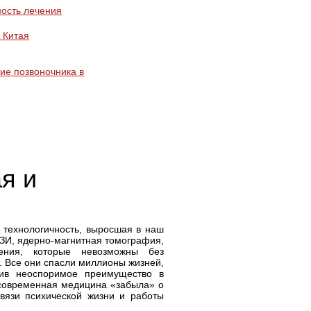
ость лечения
 Китая
ие позвоночника в
я и
 технологичность, выросшая в наш
УЗИ, ядерно-магнитная томография,
ения, которые невозможны без
. Все они спасли миллионы жизней,
ив неоспоримое преимущество в
 современная медицина «забыла» о
связи психической жизни и работы