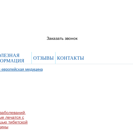
5844444@evroclinic.com
 66
 12
Заказать звонок
ОЛЕЗНАЯ
ОТЗЫВЫ
КОНТАКТЫ
ОРМАЦИЯ
и европейская медицина
заболеваний,
ые лечатся с
ью тибетской
цины