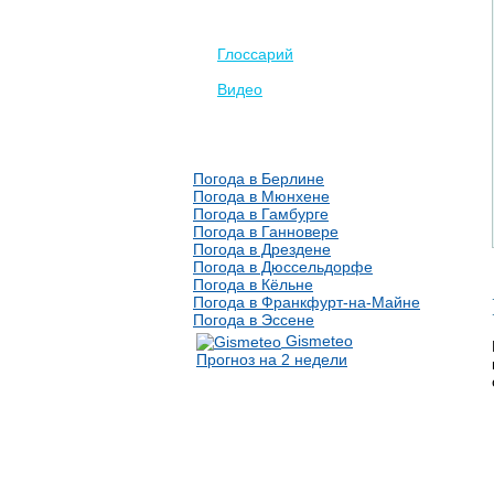
Глоссарий
Видео
Погода в Берлине
Погода в Мюнхене
Погода в Гамбурге
Погода в Ганновере
Погода в Дрездене
Погода в Дюссельдорфе
Погода в Кёльне
Погода в Франкфурт-на-Майне
Погода в Эссене
Gismeteo
Прогноз на 2 недели