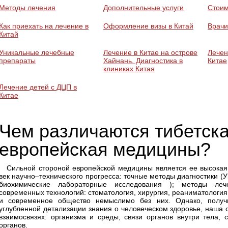
Методы лечения
Дополнительные услуги
Стоим
Как приехать на лечение в
Оформление визы в Китай
Врачи
Китай
Уникальные лечебные
Лечение в Китае на острове
Лечен
препараты
Хайнань. Диагностика в
Китае
клиниках Китая
Лечение детей с ДЦП в
Китае
Чем различаются тибетска
европейская медицины?
Сильной стороной европейской медицины является ее высокая
век научно–технического прогресса: точные методы диагностики (
биохимические лабораторные исследования ); методы леч
современных технологий: стоматология, хирургия, реаниматология
и современное общество немыслимо без них. Однако, получ
углубленной детализации знания о человеческом здоровье, наша
взаимосвязях: организма и среды, связи органов внутри тела, 
органов.