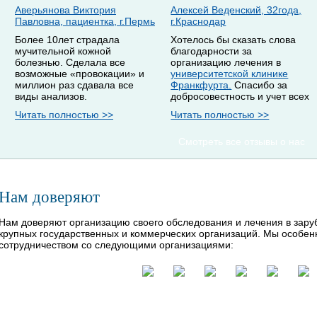
Аверьянова Виктория
Алексей Веденский, 32года,
Павловна, пациентка, г.Пермь
г.Краснодар
Более 10лет страдала
Хотелось бы сказать слова
мучительной кожной
благодарности за
болезнью. Сделала все
организацию лечения в
возможные «провокации» и
университетской клинике
миллион раз сдавала все
Франкфурта.
Спасибо за
виды анализов.
добросовестность и учет всех
Читать полностью >>
Читать полностью >>
Смотреть все отзывы о нас
Нам доверяют
Нам доверяют организацию своего обследования и лечения в зар
крупных государственных и коммерческих организаций. Мы особе
сотрудничеством со следующими организациями: