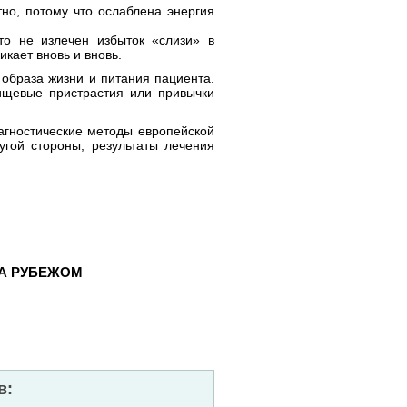
тно, потому что ослаблена энергия
то не излечен избыток «слизи» в
икает вновь и вновь.
образа жизни и питания пациента.
ищевые пристрастия или привычки
иагностические методы европейской
угой стороны, результаты лечения
ЗА РУБЕЖОМ
в: