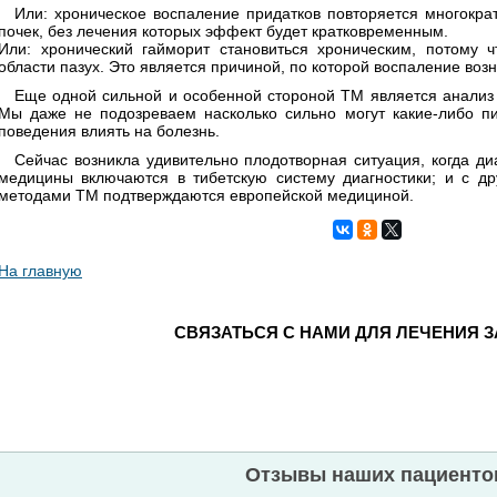
Или: хроническое воспаление придатков повторяется многокра
почек, без лечения которых эффект будет кратковременным.
Или: хронический гайморит становиться хроническим, потому ч
области пазух. Это является причиной, по которой воспаление возн
Еще одной сильной и особенной стороной ТМ является анализ 
Мы даже не подозреваем насколько сильно могут какие-либо п
поведения влиять на болезнь.
Сейчас возникла удивительно плодотворная ситуация, когда д
медицины включаются в тибетскую систему диагностики; и с др
методами ТМ подтверждаются европейской медициной.
На главную
СВЯЗАТЬСЯ С НАМИ ДЛЯ ЛЕЧЕНИЯ 
Отзывы наших пациенто