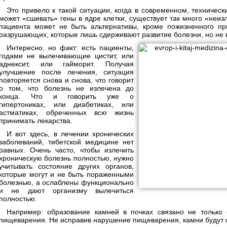
Это привело к такой ситуации, когда в современном, техничес
может «сшивать» гены в ядре клетки, существует так много «неиз
пациента может не быть альтернативы, кроме пожизненного при
разрушающих, которые лишь сдерживают развитие болезни, но не 
Интересно, но факт: есть пациенты,
годами не вылечивающие цистит, или
аднексит, или гайморит. Получая
улучшение после лечения, ситуация
повторяется снова и снова, что говорит
о том, что болезнь не излечена до
конца. Что и говорить уже о
гипертониках, или диабетиках, или
астматиках, обреченных всю жизнь
принимать лекарства.
И вот здесь, в лечении хронических
заболеваний, тибетской медицине нет
равных. Очень часто, чтобы излечить
хроническую болезнь полностью, нужно
учитывать состояние других органов,
которые могут и не быть пораженными
болезнью, а ослаблены функционально
и не дают организму вылечиться
полностью.
Например: образование камней в почках связано не только 
пищеварения. Не исправив нарушение пищеварения, камни будут о