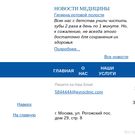
НОВОСТИ МЕДИЦИНЫ
Гигиена ротовой полости
Всех нас с детства учили чистить
зубы 2 раза в день по 1 минуте. Но,
к сожалению, не всегда этого
достаточно для сохранения их
здоровья.
Подробнее...
Все новости
О
НАШИ
ГЛАВНАЯ
НАС
УСЛУГИ
Пишите на Наш Email
5844444@evroclinic.com
З
Наверх
г. Москва, ул. Рогожский пос.
На главную
дом 29, стр. 8
Все п