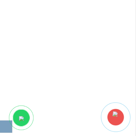
Среди наиболее распространенных факторов, провоцирующих это
явление, выделяются следующие:
снижение секреции слезных желез вследствие возраста. С
годами наблюдается атрофия клеток, генерирующих
постоянное слезотечение;
изменения гормонального фона у женщин (прием
противозачаточных, беременность и менопауза);
экологические факторы, в частности среда с интенсивным
испарением ( в условиях сильного ветра, работы
кондиционеров, обогревателей и т. д.);
продолжительное чтение, сопровождающееся снижением
интенсивности моргания, в результате чего слезная жидкость
не оптимально распределяется в глазу, что увеличивает ее
испарение;
некоторые системные патологии (ревматоидный артрит,
синдром Шегрена, красная волчанка и т. д.;
применение контактных линз;
некоторые глазные хирургические операции;
некоторые патологии поверхности глаз, сопровождающиеся
рубцами (например, тяжелый вирусный конъюнктивит).
Симптомы «сухого глаза»