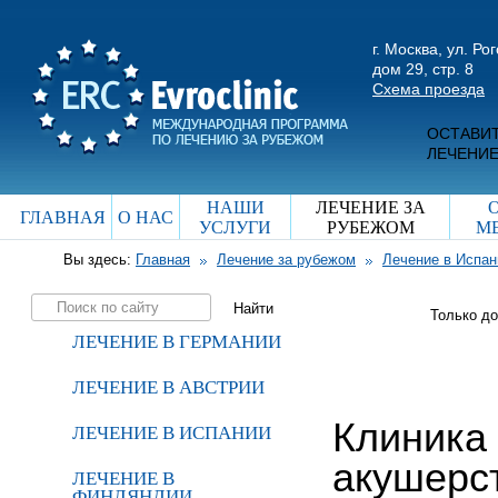
г. Москва, ул. Ро
дом 29, стр. 8
Схема проезда
ОСТАВИТ
ЛЕЧЕНИЕ
НАШИ
ЛЕЧЕНИЕ ЗА
ГЛАВНАЯ
О НАС
УСЛУГИ
РУБЕЖОМ
М
Вы здесь:
Главная
Лечение за рубежом
Лечение в Испан
Только д
ЛЕЧЕНИЕ В ГЕРМАНИИ
ЛЕЧЕНИЕ В АВСТРИИ
Клиника 
ЛЕЧЕНИЕ В ИСПАНИИ
акушерст
ЛЕЧЕНИЕ В
ФИНЛЯНДИИ