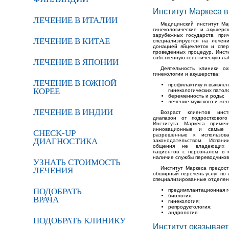
Институт Маркеса 
ЛЕЧЕНИЕ В ИТАЛИИ
Медицинский институт Ма
гинекологические и акушер
зарубежных государств, при
ЛЕЧЕНИЕ В КИТАЕ
специализируется на лечени
донацией яйцеклеток и спер
проведенных процедур. Инст
собственную генетическую ла
ЛЕЧЕНИЕ В ЯПОНИИ
Деятельность клиники о
гинекологии и акушерства:
ЛЕЧЕНИЕ В ЮЖНОЙ
профилактику и выявле
КОРЕЕ
гинекологических патол
беременность и роды;
лечение мужского и жен
ЛЕЧЕНИЕ В ИНДИИ
Возраст клиентов инст
диапазон от подростковог
Института Маркеса приме
инновационные и самые 
CHECK-UP
разрешенные к использова
ДИАГНОСТИКА
законодательством Испан
общения не владеющих 
пациентов с персоналом в 
наличие службы переводчиков
УЗНАТЬ СТОИМОСТЬ
Институт Маркеса предост
ЛЕЧЕНИЯ
обширный перечень услуг по 
специализированные отделени
ПОДОБРАТЬ
предимплантационная г
биология;
ВРАЧА
гинекология;
репродуктология;
андрология.
ПОДОБРАТЬ КЛИНИКУ
Институт оказывает