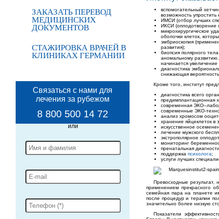
вспомогательный хетчи
ЗАКАЗАТЬ ПЕРЕВОД
возможность упростить 
МЕДИЦИНСКИХ
ИМСИ (отбор лучших спе
ДОКУМЕНТОВ
ИКСИ (оплодотворение 
микрохирургическое уд
оболочки клеток, котор
эмбриоскопия (применен
СТАЖИРОВКА ВРАЧЕЙ В
развития);
биопсия полярного тела
КЛИНИКАХ ГЕРМАНИИ
аномальному развитию.
начинается увеличение
диагностика эмбрионал
снижающая вероятность
Кроме того, институт пред
Связаться с нами для
диагностика всего орга
лечения за рубежом
предимплантационная х
современная ЭКО–лабо
современные ЭКО-техно
8 800 500 14 72
анализ хромосом ооцит
хранение яйцеклеток в
искусственное осемене
лечение мужского беспл
экстрополярное оплодо
мониторинг беременнос
пренатальная диагност
поддержка
психолога
;
услуги лучших специали
Превосходные результат, 
применением прекрасного об
семейная пара на планете и
после процедур и терапии по
значительно более низкую сто
Показатели эффективност