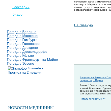
лечебного курса замечатель
института Маркеса – прести
Глоссарий
окажут услуги мирового ур
останавливают свой выбор на 
Видео
На главную
Погода в Берлине
Погода в Мюнхене
Погода в Гамбурге
Погода в Ганновере
Погода в Дрездене
Погода в Дюссельдорфе
Погода в Кёльне
Погода в Франкфурт-на-Майне
Погода в Эссене
Gismeteo
Прогноз на 2 недели
Аверьянова Виктория Пав
пациентка, г.Пермь
Более 10лет страдала м
кожной болезнью. Сдела
возможные «провокации»
раз сдавала все виды ан
Читать полностью >>
НОВОСТИ МЕДИЦИНЫ