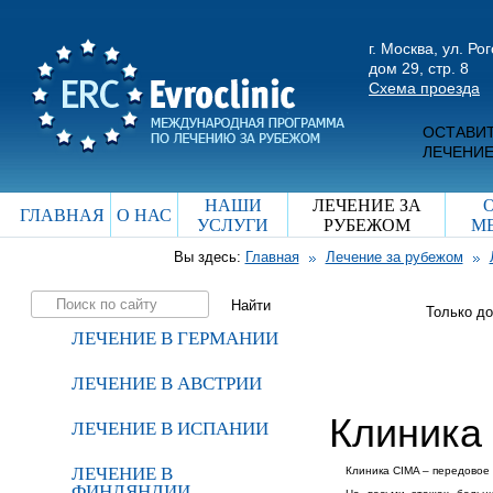
г. Москва, ул. Ро
дом 29, стр. 8
Схема проезда
ОСТАВИТ
ЛЕЧЕНИЕ
НАШИ
ЛЕЧЕНИЕ ЗА
ГЛАВНАЯ
О НАС
УСЛУГИ
РУБЕЖОМ
М
Вы здесь:
Главная
Лечение за рубежом
Только д
ЛЕЧЕНИЕ В ГЕРМАНИИ
ЛЕЧЕНИЕ В АВСТРИИ
Клиника 
ЛЕЧЕНИЕ В ИСПАНИИ
ЛЕЧЕНИЕ В
Клиникa CIMA – передовое
ФИНЛЯНДИИ