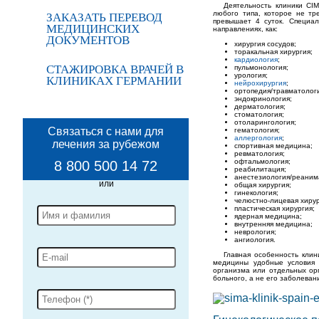
Деятельность клиники CI
любого типа, которое не тр
ЗАКАЗАТЬ ПЕРЕВОД
превышает 4 суток. Специал
МЕДИЦИНСКИХ
направлениях, как:
ДОКУМЕНТОВ
хирургия сосудов;
торакальная хирургия;
кардиология
;
СТАЖИРОВКА ВРАЧЕЙ В
пульмонология;
урология;
КЛИНИКАХ ГЕРМАНИИ
нейрохирургия
;
ортопедия/травматолог
эндокринология;
дерматология;
стоматология;
отоларингология;
Связаться с нами для
гематология;
аллергология
;
лечения за рубежом
спортивная медицина;
ревматология;
офтальмология;
8 800 500 14 72
реабилитация;
анестезиология/реаним
общая хирургия;
гинекология;
челюстно-лицевая хирур
пластическая хирургия;
ядерная медицина;
внутренняя медицина;
неврология;
ангиология.
Главная особенность кли
медицины удобные условия 
организма или отдельных ор
больного, а не его заболеван