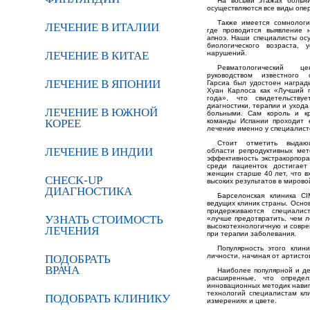
На восьми этажах больни
осуществляются все виды опе
Также имеется сомнологи
ЛЕЧЕНИЕ В ИТАЛИИ
где проводится выявление 
апноэ. Наши специалисты ос
биологического возраста, 
ЛЕЧЕНИЕ В КИТАЕ
нарушений.
Ревматологический 
руководством известного 
ЛЕЧЕНИЕ В ЯПОНИИ
Гарсиа был удостоен наград
Хуан Карлоса как «Лучший 
года», что свидетельству
диагностики, терапии и ухода
ЛЕЧЕНИЕ В ЮЖНОЙ
больными. Сам король и к
КОРЕЕ
команды Испании проходит 
лечение именно у специалист
Стоит отметить выдаю
ЛЕЧЕНИЕ В ИНДИИ
области репродуктивных ме
эффективность экстракорпор
среди пациенток достигае
женщин старше 40 лет, что в
CHECK-UP
высоких результатов в мирово
ДИАГНОСТИКА
Барселонская клиника C
ведущих клиник страны. Основ
придерживаются специали
УЗНАТЬ СТОИМОСТЬ
«лучше предотвратить, чем 
высокотехнологичную и совр
ЛЕЧЕНИЯ
при терапии заболевания.
Популярность этого клин
личности, начиная от артисто
ПОДОБРАТЬ
ВРАЧА
Наиболее популярной и де
расширенные, что определ
инновационных методик навиг
технологий специалистам кл
ПОДОБРАТЬ КЛИНИКУ
измерениях и цвете.