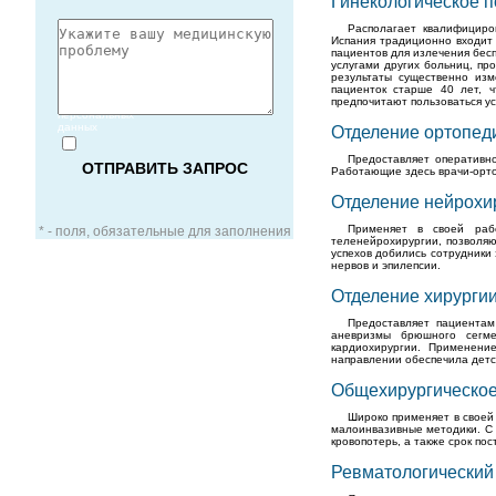
Гинекологическое 
Располагает квалифициро
Испания традиционно входит
пациентов для излечения бесп
услугами других больниц, пр
результаты существенно изм
пациенток старше 40 лет, 
Согласие
предпочитают пользоваться у
на обработку
персональных
данных
Отделение ортопед
Предоставляет оперативно
Работающие здесь врачи-орто
Отделение нейрохи
Применяет в своей рабо
* - поля, обязательные для заполнения
теленейрохирургии, позволя
успехов добились сотрудники
нервов и эпилепсии.
Отделение хирургии
Предоставляет пациентам
ЗАОЧНАЯ КОНСУЛЬТАЦИЯ
аневризмы брюшного сегме
кардиохирургии. Применени
направлении обеспечила детс
ВИДЕО-КОНСУЛЬТАЦИЯ
Общехирургическое
Широко применяет в своей
малоинвазивные методики. С 
УСЛУГИ ДЛЯ VIP-ПАЦИЕНТОВ
кровопотерь, а также срок п
Ревматологический