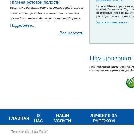
Гигиена ротовой полости
Более 10лет страдала м
Всех нас с детства учили чистить зубы 2 раза в
кожной болезнью. Сдела
возможные «провокации»
день по 1 минуте. Но, к сожалению, не всегда
раз сдавала все виды ан
этого достаточно для сохранения их здоровья.
Читать полностью >>
Подробнее...
Все новости
Нам доверяют
Нам доверяют организацию св
коммерческих организаций. М
О
НАШИ
ЛЕЧЕНИЕ ЗА
ГЛАВНАЯ
НАС
УСЛУГИ
РУБЕЖОМ
Пишите на Наш Email