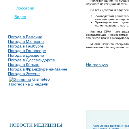
Является одним из лучши
«лучшего по специальности», 
Глоссарий
Во всех центрах и отделе
Видео
Руководством ревматоло
началом данное отделе
Ортопедическое отделе
малоинвазивного проте
Клиника CIMA - это иде
составляющие, необходимые 
Погода в Берлине
том числе врачи с междунаро
Погода в Мюнхене
Многие клиенты специаль
Погода в Гамбурге
комплексное обследование, п
Погода в Ганновере
Погода в Дрездене
Погода в Дюссельдорфе
Погода в Кёльне
На главную
Погода в Франкфурт-на-Майне
Погода в Эссене
Gismeteo
Прогноз на 2 недели
НОВОСТИ МЕДИЦИНЫ
Аверьянова Виктория Пав
пациентка, г.Пермь