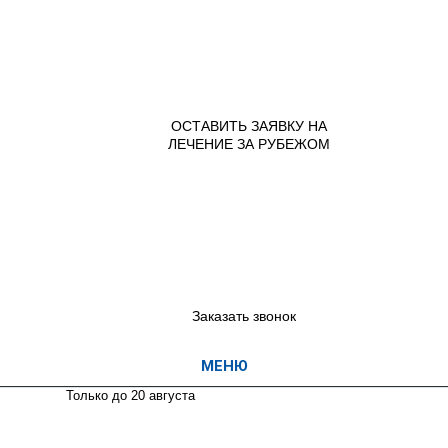
ОСТАВИТЬ ЗАЯВКУ НА
ЛЕЧЕНИЕ ЗА РУБЕЖОМ
+7 (965) 337 40 66
(с 9.00 до 21.00 пн-вс)
+7 (495) 755 70 12
(с 12.00 до 20.00 пн-пт)
Заказать звонок
Только до 20
августа