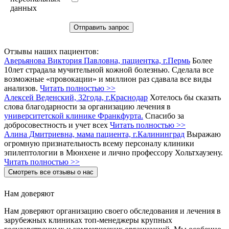
данных
Отзывы наших пациентов:
Аверьянова Виктория Павловна, пациентка, г.Пермь
Более
10лет страдала мучительной кожной болезнью. Сделала все
возможные «провокации» и миллион раз сдавала все виды
анализов.
Читать полностью >>
Алексей Веденский, 32года, г.Краснодар
Хотелось бы сказать
слова благодарности за организацию лечения в
университетской клинике Франкфурта.
Спасибо за
добросовестность и учет всех
Читать полностью >>
Алина Дмитриевна, мама пациента, г.Калининград
Выражаю
огромную признательность всему персоналу клиники
эпилептологии в Мюнхене и лично профессору Хольтхаузену.
Читать полностью >>
Смотреть все отзывы о нас
Нам доверяют
Нам доверяют организацию своего обследования и лечения в
зарубежных клиниках топ-менеджеры крупных