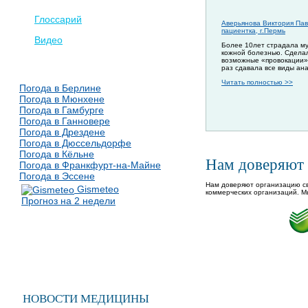
Глоссарий
Аверьянова Виктория Пав
пациентка, г.Пермь
Видео
Более 10лет страдала м
кожной болезнью. Сдела
возможные «провокации»
раз сдавала все виды ан
Читать полностью >>
Погода в Берлине
Погода в Мюнхене
Погода в Гамбурге
Погода в Ганновере
Погода в Дрездене
Погода в Дюссельдорфе
Погода в Кёльне
Нам доверяют
Погода в Франкфурт-на-Майне
Погода в Эссене
Нам доверяют организацию св
Gismeteo
коммерческих организаций. М
Прогноз на 2 недели
НОВОСТИ МЕДИЦИНЫ