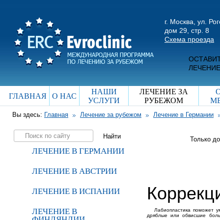
г. Москва, ул. Ро
дом 29, стр. 8
Схема проезда
ОСТАВИТ
ЛЕЧЕНИЕ
НАШИ
ЛЕЧЕНИЕ ЗА
ГЛАВНАЯ
О НАС
УСЛУГИ
РУБЕЖОМ
М
Вы здесь:
Главная
Лечение за рубежом
Лечение в Германии
Только д
ЛЕЧЕНИЕ В ГЕРМАНИИ
ЛЕЧЕНИЕ В АВСТРИИ
Коррекц
ЛЕЧЕНИЕ В ИСПАНИИ
ЛЕЧЕНИЕ В
Лабиопластика поможет у
дряблые или обвисшие больш
ФИНЛЯНДИИ