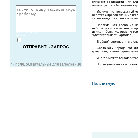
слишком обвисшими или слиш
используется собственная жир
Увеличение половых губ о
берется жировая ткань из яг
затем вводятся в ткань полов
Проведенная операция по
Согласие
небольшая и неопасная опер
на обработку
должен быть человек, кото
персональных
чувствительность органов.
данных
В общей сложности эта опе
Около 50-70 процентов им
кровотока, поэтому врачи пла
Иногда может понадобиться
* - поля, обязательные для заполнения
После увеличения половых 
На главную
ЗАОЧНАЯ КОНСУЛЬТАЦИЯ
ВИДЕО-КОНСУЛЬТАЦИЯ
УСЛУГИ ДЛЯ VIP-ПАЦИЕНТОВ