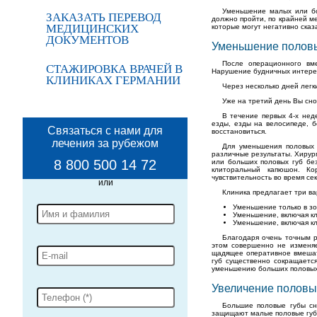
Уменьшение малых или бо
ЗАКАЗАТЬ ПЕРЕВОД
должно пройти, по крайней ме
МЕДИЦИНСКИХ
которые могут негативно сказ
ДОКУМЕНТОВ
Уменьшение половы
После операционного вм
СТАЖИРОВКА ВРАЧЕЙ В
Нарушение будничных интерес
КЛИНИКАХ ГЕРМАНИИ
Через несколько дней легк
Уже на третий день Вы сн
В течение первых 4-х нед
езды, езды на велосипеде, 
Связаться с нами для
восстановиться.
лечения за рубежом
Для уменьшения половых 
различные результаты. Хирур
8 800 500 14 72
или больших половых губ без
клиторальный капюшон. Ко
чувствительность во время сек
Клиника предлагает три в
Уменьшение только в зо
Уменьшение, включая кл
Уменьшение, включая к
Благодаря очень точным р
этом совершенно не изменяе
щадящее оперативное вмешате
губ существенно сокращаетс
уменьшению больших половых 
Увеличение половы
Большие половые губы сн
защищают малые половые губы