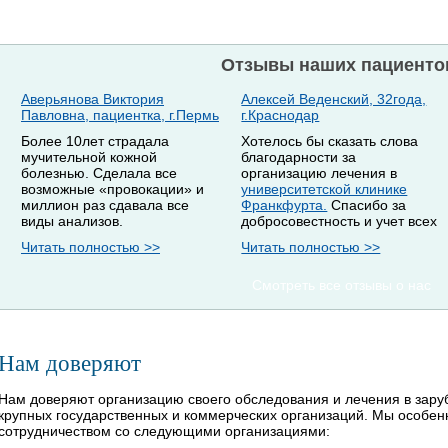
Отзывы наших пациенто
Аверьянова Виктория
Алексей Веденский, 32года,
Павловна, пациентка, г.Пермь
г.Краснодар
Более 10лет страдала
Хотелось бы сказать слова
мучительной кожной
благодарности за
болезнью. Сделала все
организацию лечения в
возможные «провокации» и
университетской клинике
миллион раз сдавала все
Франкфурта.
Спасибо за
виды анализов.
добросовестность и учет всех
Читать полностью >>
Читать полностью >>
Смотреть все отзывы о нас
Нам доверяют
Нам доверяют организацию своего обследования и лечения в зар
крупных государственных и коммерческих организаций. Мы особе
сотрудничеством со следующими организациями: