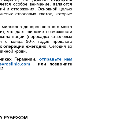
яется особое внимание, являются
ий и отторжения. Основной целью
истых стволовых клеток, которые
 миллиона доноров костного мозга
и), что дает широкие возможности
сплантации (пересадка стволовых
я с конца 90-х годов прошлого
их операций ежегодно
. Сегодня во
винной крови.
иниках Германии,
отправьте нам
vroclinic.com
, или позвоните
12
.
ЗА РУБЕЖОМ