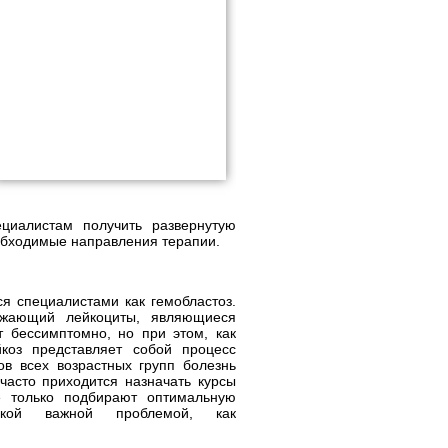
циалистам получить развернутую
еобходимые направления терапии.
я специалистами как гемобластоз.
ажающий лейкоциты, являющиеся
 бессимптомно, но при этом, как
коз представляет собой процесс
ов всех возрастных групп болезнь
часто приходится назначать курсы
е только подбирают оптимальную
кой важной проблемой, как