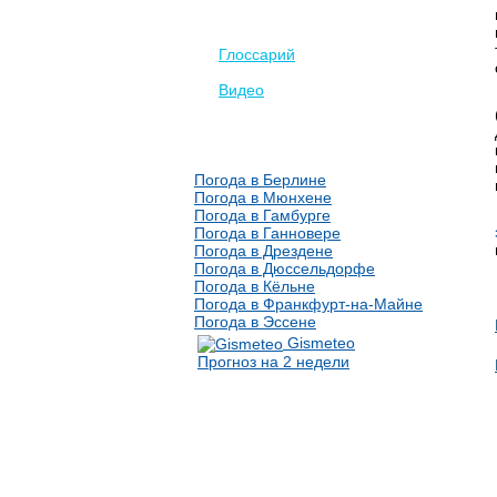
Глоссарий
Видео
Погода в Берлине
Погода в Мюнхене
Погода в Гамбурге
Погода в Ганновере
Погода в Дрездене
Погода в Дюссельдорфе
Погода в Кёльне
Погода в Франкфурт-на-Майне
Погода в Эссене
Gismeteo
Прогноз на 2 недели