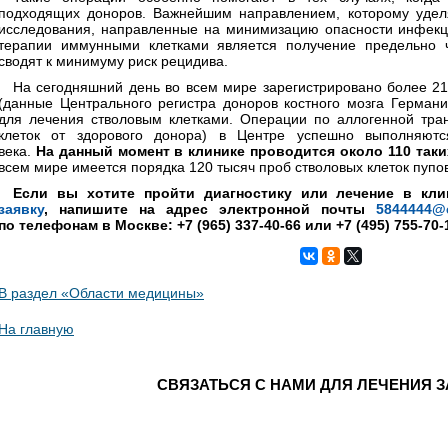
подходящих доноров. Важнейшим направлением, которому удел
исследования, направленные на минимизацию опасности инфекц
терапии иммунными клетками является получение предельно ч
сводят к минимуму риск рецидива.
На сегодняшний день во всем мире зарегистрировано более 21
(данные Центрального регистра доноров костного мозга Германи
для лечения стволовым клетками. Операции по аллогенной тран
клеток от здорового донора) в Центре успешно выполняютс
века.
На данный момент в клинике проводится около 110 так
всем мире имеется порядка 120 тысяч проб стволовых клеток пупо
Если вы хотите пройти диагностику или лечение в кл
заявку
, напишите на адрес электронной почты
5844444@e
по телефонам в Москве: +7 (965) 337-40-66 или +7 (495) 755-70-
В раздел «Области медицины»
На главную
СВЯЗАТЬСЯ С НАМИ ДЛЯ ЛЕЧЕНИЯ 