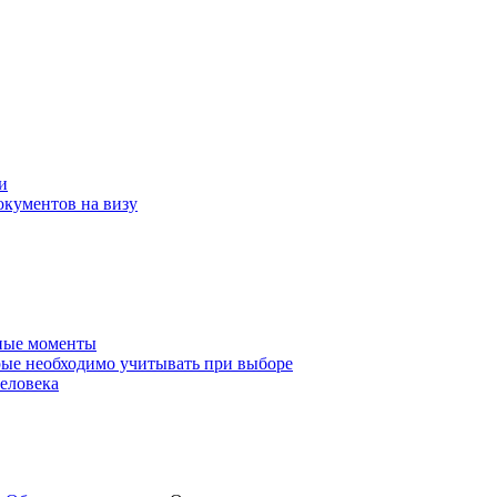
и
окументов на визу
нные моменты
ые необходимо учитывать при выборе
еловека