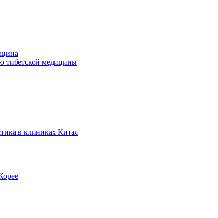
ицина
ью тибетской медицины
стика в клиниках Китая
Корее