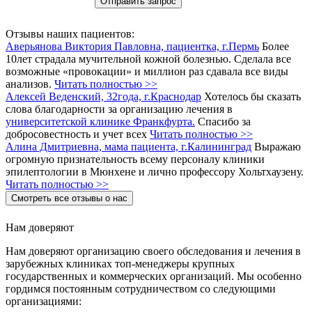
Отзывы наших пациентов:
Аверьянова Виктория Павловна, пациентка, г.Пермь
Более
10лет страдала мучительной кожной болезнью. Сделала все
возможные «провокации» и миллион раз сдавала все виды
анализов.
Читать полностью >>
Алексей Веденский, 32года, г.Краснодар
Хотелось бы сказать
слова благодарности за организацию лечения в
университетской клинике Франкфурта.
Спасибо за
добросовестность и учет всех
Читать полностью >>
Алина Дмитриевна, мама пациента, г.Калининград
Выражаю
огромную признательность всему персоналу клиники
эпилептологии в Мюнхене и лично профессору Хольтхаузену.
Читать полностью >>
Смотреть все отзывы о нас
Нам доверяют
Нам доверяют организацию своего обследования и лечения в
зарубежных клиниках топ-менеджеры крупных
государственных и коммерческих организаций. Мы особенно
гордимся постоянным сотрудничеством со следующими
организациями: