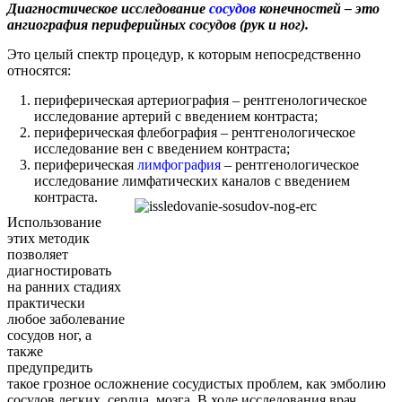
Диагностическое исследование
сосудов
конечностей – это
ангиография периферийных сосудов (рук и ног).
Это целый спектр процедур, к которым непосредственно
относятся:
периферическая артериография – рентгенологическое
исследование артерий с введением контраста;
периферическая флебография – рентгенологическое
исследование вен с введением контраста;
периферическая
лимфография
– рентгенологическое
исследование лимфатических каналов с введением
контраста.
Использование
этих методик
позволяет
диагностировать
на ранних стадиях
практически
любое заболевание
сосудов ног, а
также
предупредить
такое грозное осложнение сосудистых проблем, как эмболию
сосудов легких, сердца, мозга. В ходе исследования врач