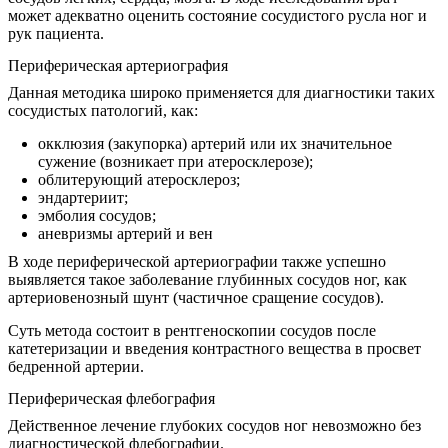
может адекватно оценить состояние сосудистого русла ног и
рук пациента.
Периферическая артериография
Данная методика широко применяется для диагностики таких
сосудистых патологий, как:
окклюзия (закупорка) артерий или их значительное
сужение (возникает при атеросклерозе);
облитерующий атеросклероз;
эндартериит;
эмболия сосудов;
аневризмы артерий и вен
В ходе периферической артериографии также успешно
выявляется такое заболевание глубинных сосудов ног, как
артериовенозный шунт (частичное сращение сосудов).
Суть метода состоит в рентгеноскопии сосудов после
катетеризации и введения контрастного вещества в просвет
бедренной артерии.
Периферическая флебография
Действенное лечение глубоких сосудов ног невозможно без
диагностической флебографии.