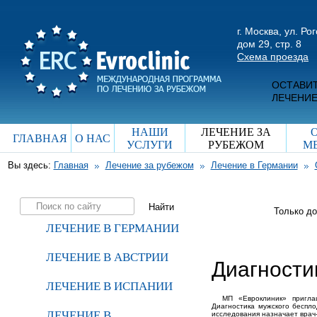
г. Москва, ул. Ро
дом 29, стр. 8
Схема проезда
ОСТАВИТ
ЛЕЧЕНИЕ
НАШИ
ЛЕЧЕНИЕ ЗА
ГЛАВНАЯ
О НАС
УСЛУГИ
РУБЕЖОМ
М
Вы здесь:
Главная
Лечение за рубежом
Лечение в Германии
Только д
ЛЕЧЕНИЕ В ГЕРМАНИИ
ЛЕЧЕНИЕ В АВСТРИИ
Диагности
ЛЕЧЕНИЕ В ИСПАНИИ
МП «Евроклиник» пригла
Диагностика мужского беспл
ЛЕЧЕНИЕ В
исследования назначает врач