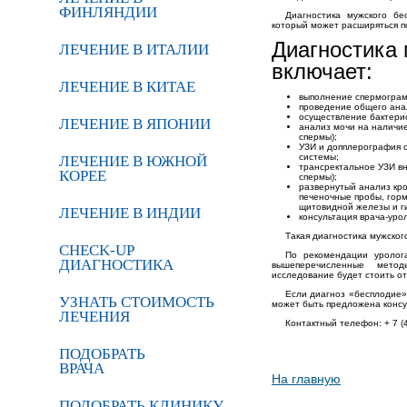
ФИНЛЯНДИИ
Диагностика мужского б
который может расширяться 
Диагностика 
ЛЕЧЕНИЕ В ИТАЛИИ
включает:
ЛЕЧЕНИЕ В КИТАЕ
выполнение спермогра
проведение общего ана
осуществление бактери
ЛЕЧЕНИЕ В ЯПОНИИ
анализ мочи на наличие
спермы);
УЗИ и допплерография о
системы;
ЛЕЧЕНИЕ В ЮЖНОЙ
трансректальное УЗИ вн
КОРЕЕ
спермы);
развернутый анализ кро
печеночные пробы, горм
щитовидной железы и г
ЛЕЧЕНИЕ В ИНДИИ
консультация врача-уро
Такая диагностика мужског
CHECK-UP
По рекомендации уролога
ДИАГНОСТИКА
вышеперечисленные метод
исследование будет стоить от
Если диагноз «бесплодие»
УЗНАТЬ СТОИМОСТЬ
может быть предложена консу
ЛЕЧЕНИЯ
Контактный телефон: + 7 (4
ПОДОБРАТЬ
ВРАЧА
На главную
ПОДОБРАТЬ КЛИНИКУ