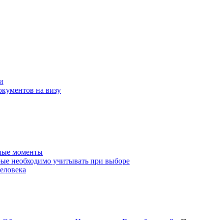
и
окументов на визу
нные моменты
ые необходимо учитывать при выборе
еловека