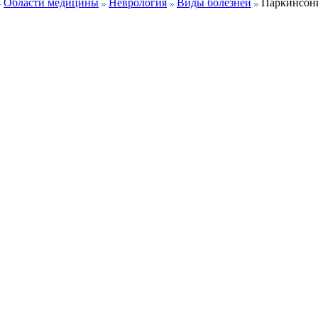
Области медицины
Неврология
Виды болезней
Паркинсон