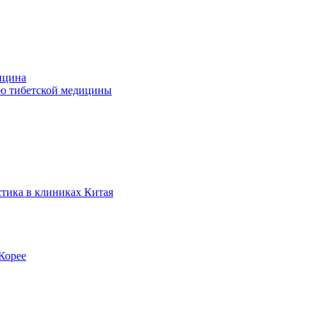
ицина
ью тибетской медицины
стика в клиниках Китая
Корее