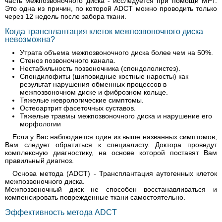
часть межпозвоночного диска - исследуется при помощи МРТ.
Это одна из причин, по которой ADCT можно проводить только
через 12 недель после забора ткани.
Когда трансплантация клеток межпозвоночного диска
невозможна?
Утрата объема межпозвоночного диска более чем на 50%.
Стеноз позвоночного канала.
Нестабильность позвоночника (спондололистез).
Спондилофиты (шиповидные костные наросты) как
результат нарушения обменных процессов в
межпозвоночном диске и фиброзном кольце.
Тяжелые неврологические симптомы.
Остеоартрит фасеточных суставов.
Тяжелые травмы межпозвоночного диска и нарушение его
морфологии
Если у Вас наблюдается один из выше названных симптомов,
Вам следует обратиться к специалисту. Доктора проведут
комплексную диагностику, на основе которой поставят Вам
правильный диагноз.
Основа метода (ADCT) - Трансплантация аутогенных клеток
межпозвоночного диска.
Межпозвоночный диск не способен восстанавливаться и
компенсировать поврежденные ткани самостоятельно.
Эффективность метода ADCT