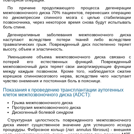
повторной операции.
По причине продолжающего процесса дегенерации
межпозвоночного диска 70% пациентов, перенесших операцию
по декомпрессии спинного мозга с целью стабилизации
позвоночника, через некоторое время снова будут испытывать
боль спине.
Дегенеративные заболевания межпозвоночного диска
наступают вследствие потери тканей либо вследствие
травматических грыж. Поврежденный диск постепенно теряет
высоту, объем и эластичность.
Уменьшение объема межпозвоночного диска связано с
потерей его естественных функций. Поврежденный
межпозвоночный диск теряет свои амортизирующие функции
между каждым позвонком. Кроме того, наблюдается сжатие
корешков спинномозгового нерва, вследствие чего наступает
чувство онемения и постоянная боль в пояснице.
Показания к проведению трансплантации аутогенных
клеток межпозвоночного диска (ADCT):
Грыжа межпозвоночного диска
Протрузия межпозвоночного диска
Дискогенный болевой синдром
Структурная целостность поврежденного межпозвоночного
диска имеет существенное значение для успешного исхода
процедуры. Фиброзное кольцо (лат. annulus fibrosus) - внешняя