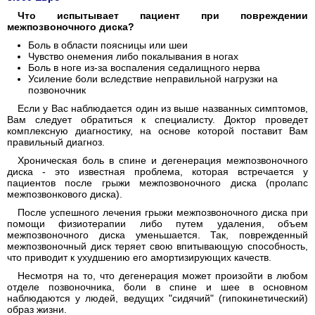
Что испытывает пациент при повреждении
межпозвоночного диска?
Боль в области поясницы или шеи
Чувство онемения либо покалывания в ногах
Боль в ноге из-за воспаления седалищного нерва
Усиление боли вследствие неправильной нагрузки на
позвоночник
Если у Вас наблюдается один из выше названных симптомов,
Вам следует обратиться к специалисту. Доктор проведет
комплексную диагностику, на основе которой поставит Вам
правильный диагноз.
Хроническая боль в спине и дегенерация межпозвоночного
диска - это известная проблема, которая встречается у
пациентов после грыжи межпозвоночного диска (пролапс
межпозвонкового диска).
После успешного лечения грыжи межпозвоночного диска при
помощи физиотерапии либо путем удаления, объем
межпозвоночного диска уменьшается. Так, поврежденный
межпозвоночный диск теряет свою впитывающую способность,
что приводит к ухудшению его амортизирующих качеств.
Несмотря на то, что дегенерация может произойти в любом
отделе позвоночника, боли в спине и шее в основном
наблюдаются у людей, ведущих "сидячий" (гипокинетический)
образ жизни.