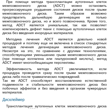
При помощи метода трансплантации аутогенных клеток
межпозвоночного диска (ADCT) можно остановить
прогрессирующее ухудшение состояния дисков после грыжи
межпозвоночного диска. Таким образом возможно
предотвратить дальнейшую дегенерацию не только
межпозвоночного диска, но и всего позвоночника. Кроме того,
метод ADCT является уникальным, так как позволяет
компенсировать дефект ткани с помощью аутологичных клеток
диска без введения инородных материалов.
Методика лечения ADCT является довольно новой
процедурой и поэтому еще не включена в список стандартных
методов лечения дегенерации межпозвоночного диска.
Несмотря на это, по сравнению с другими технологиями,
способствующими уменьшению грыжи межпозвоночного диска
(при помощи коллагена или гиалуроновой кислоты), метод
ADCT имеет многообещающие перспективы.
Эффективность метода ADCT увеличивается, если
процедура проводится сразу после грыжи межпозвоночного
диска либо после травматических повреждений.
Так же ADCT способствует восстановлению естественной
подвижности и стабильности межпозвоночного диска без
побочных эффектов и без введения в организм чужеродных
материалов.
Дисклеймер
Трансплантация аутогенных клеток межпозвоночного диска