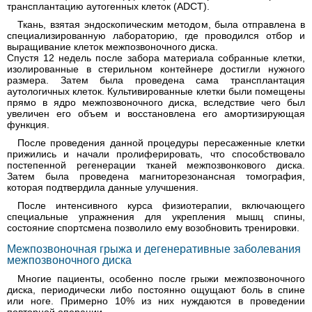
трансплантацию аутогенных клеток (ADCT).
Ткань, взятая эндоскопическим методом, была отправлена в
специализированную лабораторию, где проводился отбор и
выращивание клеток межпозвоночного диска.
Спустя 12 недель после забора материала собранные клетки,
изолированные в стерильном контейнере достигли нужного
размера. Затем была проведена сама трансплантация
аутологичных клеток. Культивированные клетки были помещены
прямо в ядро межпозвоночного диска, вследствие чего был
увеличен его объем и восстановлена его амортизирующая
функция.
После проведения данной процедуры пересаженные клетки
прижились и начали пролиферировать, что способствовало
постепенной регенерации тканей межпозвонкового диска.
Затем была проведена магниторезонансная томография,
которая подтвердила данные улучшения.
После интенсивного курса физиотерапии, включающего
специальные упражнения для укрепления мышц спины,
состояние спортсмена позволило ему возобновить тренировки.
Межпозвоночная грыжа и дегенеративные заболевания
межпозвоночного диска
Многие пациенты, особенно после грыжи межпозвоночного
диска, периодически либо постоянно ощущают боль в спине
или ноге. Примерно 10% из них нуждаются в проведении