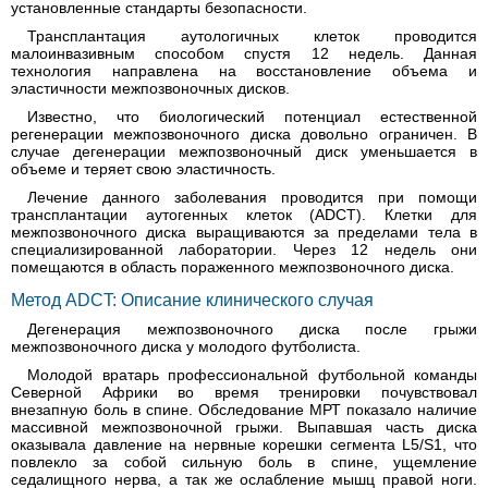
установленные стандарты безопасности.
Трансплантация аутологичных клеток проводится
малоинвазивным способом спустя 12 недель. Данная
технология направлена на восстановление объема и
эластичности межпозвоночных дисков.
Известно, что биологический потенциал естественной
регенерации межпозвоночного диска довольно ограничен. В
случае дегенерации межпозвоночный диск уменьшается в
объеме и теряет свою эластичность.
Лечение данного заболевания проводится при помощи
трансплантации аутогенных клеток (ADCT). Клетки для
межпозвоночного диска выращиваются за пределами тела в
специализированной лаборатории. Через 12 недель они
помещаются в область пораженного межпозвоночного диска.
Метод ADCT: Описание клинического случая
Дегенерация межпозвоночного диска после грыжи
межпозвоночного диска у молодого футболиста.
Молодой вратарь профессиональной футбольной команды
Северной Африки во время тренировки почувствовал
внезапную боль в спине. Обследование МРТ показало наличие
массивной межпозвоночной грыжи. Выпавшая часть диска
оказывала давление на нервные корешки сегмента L5/S1, что
повлекло за собой сильную боль в спине, ущемление
седалищного нерва, а так же ослабление мышц правой ноги.