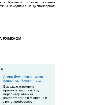
анов брюшной полости. Больные
олжны находиться на диспансерном
ЗА РУБЕЖОМ
в:
Алина Дмитриевна, мама
пациента, г.Калининград
Выражаю огромную
признательность всему
персоналу клиники
эпилептологии в Мюнхене и
лично профессору