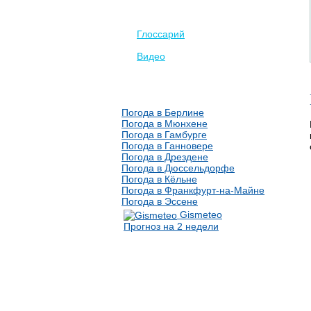
Глоссарий
Видео
Погода в Берлине
Погода в Мюнхене
Погода в Гамбурге
Погода в Ганновере
Погода в Дрездене
Погода в Дюссельдорфе
Погода в Кёльне
Погода в Франкфурт-на-Майне
Погода в Эссене
Gismeteo
Прогноз на 2 недели