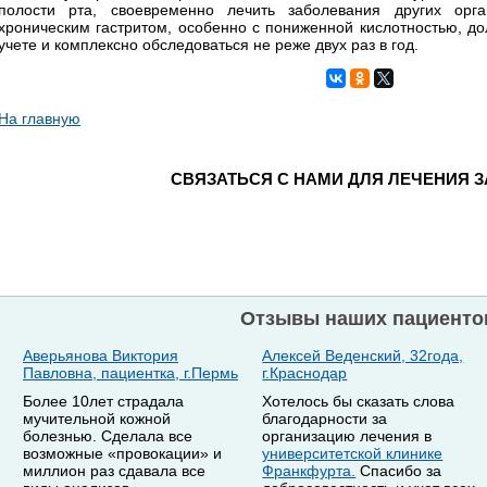
полости рта, своевременно лечить заболевания других орг
хроническим гастритом, особенно с пониженной кислотностью, д
учете и комплексно обследоваться не реже двух раз в год.
На главную
СВЯЗАТЬСЯ С НАМИ ДЛЯ ЛЕЧЕНИЯ 
Отзывы наших пациенто
Аверьянова Виктория
Алексей Веденский, 32года,
Павловна, пациентка, г.Пермь
г.Краснодар
Более 10лет страдала
Хотелось бы сказать слова
мучительной кожной
благодарности за
болезнью. Сделала все
организацию лечения в
возможные «провокации» и
университетской клинике
миллион раз сдавала все
Франкфурта.
Спасибо за