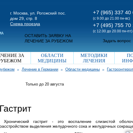
+7 (965) 337 40
г. Москва, ул. Рогожский пос.
дом 29, стр. 8
(с 9.00 до 21.00 пн-вс)
Схема проезда
+7 (495) 755 70
(с 12.00 до 20.00 пн-пт)
ОСТАВИТЬ ЗАЯВКУ НА
Задать вопрос
ЛЕЧЕНИЕ ЗА РУБЕЖОМ
ЕЧЕНИЕ ЗА
ОБЛАСТИ
МЕТОДИКИ
П
РУБЕЖОМ
МЕДИЦИНЫ
ЛЕЧЕНИЯ
ИНФ
 рубежом
Лечение в Германии
Области медицины
Гастроэнтерол
Только до 20
августа
Гастрит
Хронический гастрит - это воспаление слизистой оболоч
расстройством выделения желудочного сока и желудочных сокращ