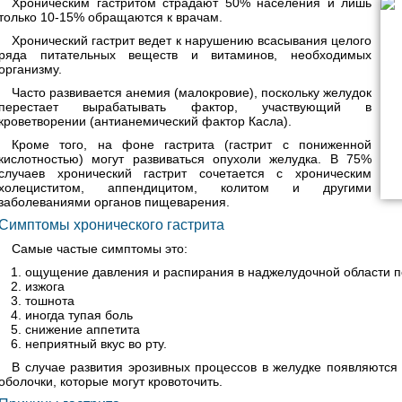
Хроническим гастритом страдают 50% населения и лишь
только 10-15% обращаются к врачам.
Хронический гастрит ведет к нарушению всасывания целого
ряда питательных веществ и витаминов, необходимых
организму.
Часто развивается анемия (малокровие), поскольку желудок
перестает вырабатывать фактор, участвующий в
кроветворении (антианемический фактор Касла).
Кроме того, на фоне гастрита (гастрит с пониженной
кислотностью) могут развиваться опухоли желудка. В 75%
случаев хронический гастрит сочетается с хроническим
холециститом, аппендицитом, колитом и другими
заболеваниями органов пищеварения.
Симптомы хронического гастрита
Самые частые симптомы это:
ощущение давления и распирания в наджелудочной области п
изжога
тошнота
иногда тупая боль
снижение аппетита
неприятный вкус во рту.
В случае развития эрозивных процессов в желудке появляются
оболочки, которые могут кровоточить.