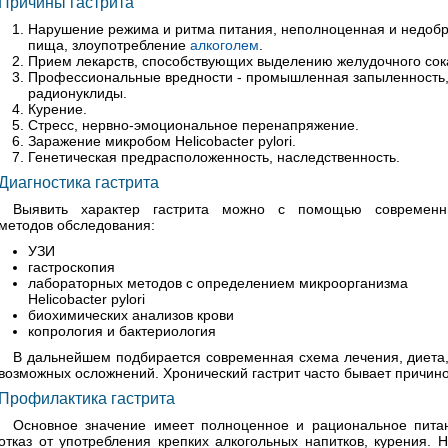
Причины гастрита
Нарушение режима и ритма питания, неполноценная и недобр
пища, злоупотребление
алкоголем
.
Прием лекарств, способствующих выделению желудочного сок
Профессиональные вредности - промышленная запыленность,
радионуклиды.
Курение.
Стресс, нервно-эмоциональное перенапряжение.
Заражение микробом Helicobacter pylori.
Генетическая предрасположенность, наследственность.
Диагностика гастрита
Выявить характер гастрита можно с помощью современн
методов обследования:
УЗИ
гастроскопия
лабораторных методов с определением микроорганизма
Helicobacter pylori
биохимических анализов крови
копрология и бактериология
В дальнейшем подбирается современная схема лечения, диета,
возможных осложнений. Хронический гастрит часто бывает причин
Профилактика гастрита
Основное значение имеет полноценное и рациональное пита
отказ от употребления крепких алкогольных напитков, курения. 