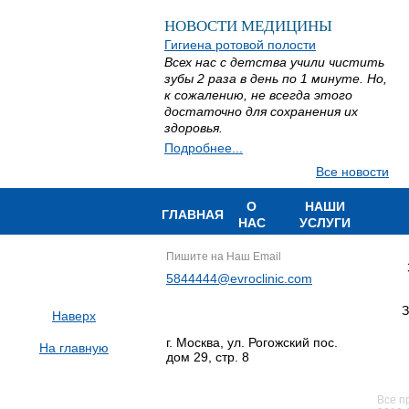
НОВОСТИ МЕДИЦИНЫ
Гигиена ротовой полости
Всех нас с детства учили чистить
зубы 2 раза в день по 1 минуте. Но,
к сожалению, не всегда этого
достаточно для сохранения их
здоровья.
Подробнее...
Все новости
О
НАШИ
ГЛАВНАЯ
НАС
УСЛУГИ
Пишите на Наш Email
5844444@evroclinic.com
З
Наверх
г. Москва, ул. Рогожский пос.
На главную
дом 29, стр. 8
Все п